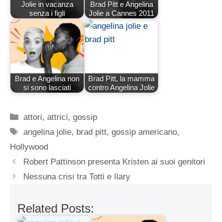
Jolie in vacanza
Brad Pitt e Angelina
senza i figli
Jolie a Cannes 2011
Brad e Angelina non
Brad Pitt, la mamma
si sono lasciati
contro Angelina Jolie
Categorie
attori
,
attrici
,
gossip
Tag
angelina jolie
,
brad pitt
,
gossip americano
,
Hollywood
Robert Pattinson presenta Kristen ai suoi genitori
Nessuna crisi tra Totti e Ilary
Related Posts: