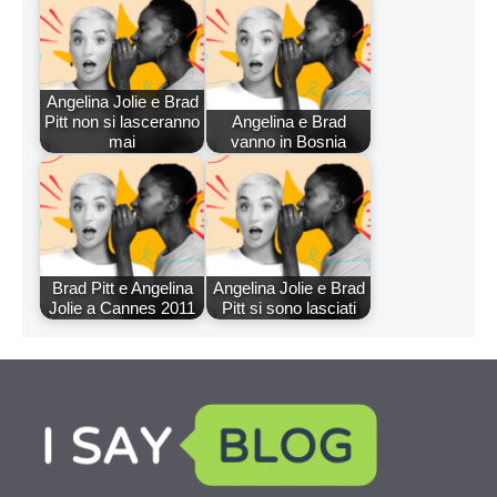
Angelina Jolie e Brad
Pitt non si lasceranno
Angelina e Brad
mai
vanno in Bosnia
Brad Pitt e Angelina
Angelina Jolie e Brad
Jolie a Cannes 2011
Pitt si sono lasciati