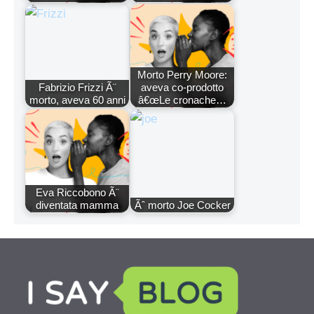
Morto Perry Moore:
Fabrizio Frizzi Ã¨
aveva co-prodotto
morto, aveva 60 anni
â€œLe cronache…
Eva Riccobono Ã¨
diventata mamma
Ãˆ morto Joe Cocker