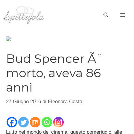
Vai
al
ME
contenuto
Bud Spencer Ã¨
morto, aveva 86
anni
27 Giugno 2016
di
Eleonora Costa
Lutto nel mondo del cinema: questo pomeriggio, alle