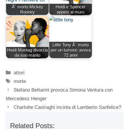
Ãˆ morto Mickey
Heidi e Spencer
Rooney
appesi al muro
Little Tony Ã¨ morto
Heidi Montag divorzia
per un tumore: aveva
da suo marito
72 anni
Categorie
attori
Tag
morte
Stefano Bettarini provoca Simona Ventura con
Mercedesz Henger
Charlotte Casiraghi incinta di Lamberto Sanfelice?
Related Posts: