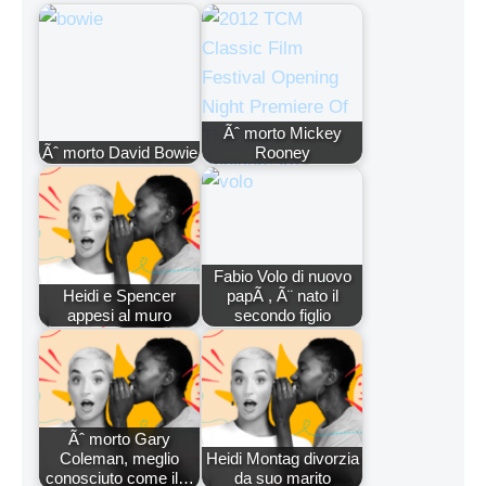
Ãˆ morto Mickey
Ãˆ morto David Bowie
Rooney
Fabio Volo di nuovo
Heidi e Spencer
papÃ , Ã¨ nato il
appesi al muro
secondo figlio
Ãˆ morto Gary
Coleman, meglio
Heidi Montag divorzia
conosciuto come il…
da suo marito