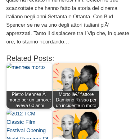
scazzottate che hanno fatto la storia del cinema
italiano negli anni Settanta e Ottanta. Con Bud
Spencer se ne va uno degli attori italiani piÃ¹
apprezzati. Tanto il dispiacere tra i Vip che, in queste
ore, lo stanno ricordando…
Related Posts:
Pietro Mennea Ã¨
Morto lâ€™attore
morto per un tumore:
Damiano Russo per
aveva 60 anni
un incidente in moto