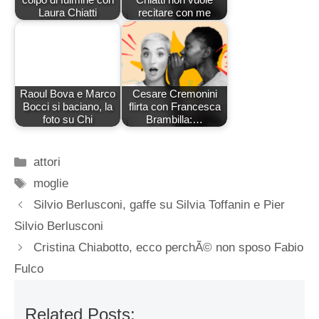
Laura Chiatti
recitare con me
Raoul Bova e Marco
Cesare Cremonini
Bocci si baciano, la
flirta con Francesca
foto su Chi
Brambilla:…
Categorie
attori
Tag
moglie
Silvio Berlusconi, gaffe su Silvia Toffanin e Pier
Silvio Berlusconi
Cristina Chiabotto, ecco perchÃ© non sposo Fabio
Fulco
Related Posts: