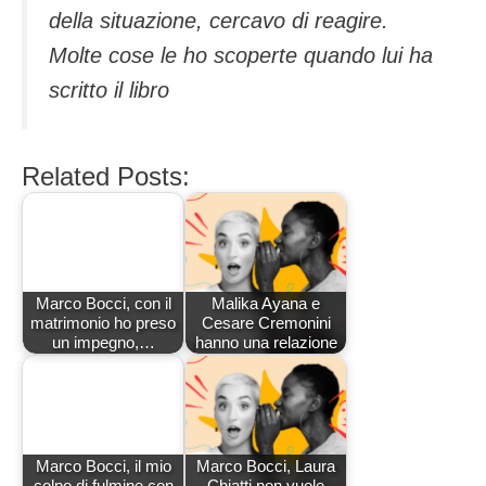
della situazione, cercavo di reagire.
Molte cose le ho scoperte quando lui ha
scritto il libro
Related Posts:
Marco Bocci, con il
Malika Ayana e
matrimonio ho preso
Cesare Cremonini
un impegno,…
hanno una relazione
Marco Bocci, il mio
Marco Bocci, Laura
colpo di fulmine con
Chiatti non vuole