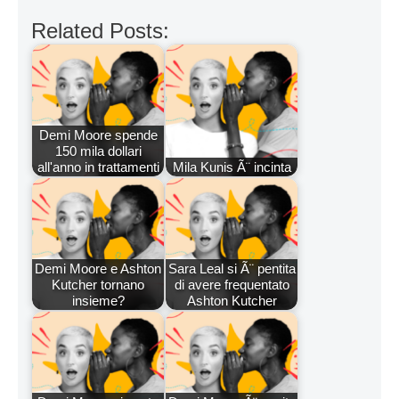
Related Posts:
Demi Moore spende
150 mila dollari
all'anno in trattamenti
Mila Kunis Ã¨ incinta
Demi Moore e Ashton
Sara Leal si Ã¨ pentita
Kutcher tornano
di avere frequentato
insieme?
Ashton Kutcher