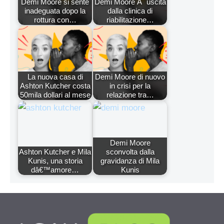
Demi Moore si sente
Demi Moore Ã¨ uscita
inadeguata dopo la
dalla clinica di
rottura con…
riabilitazione…
La nuova casa di
Demi Moore di nuovo
Ashton Kutcher costa
in crisi per la
50mila dollari al mese
relazione tra…
Demi Moore
Ashton Kutcher e Mila
sconvolta dalla
Kunis, una storia
gravidanza di Mila
dâ€™amore…
Kunis