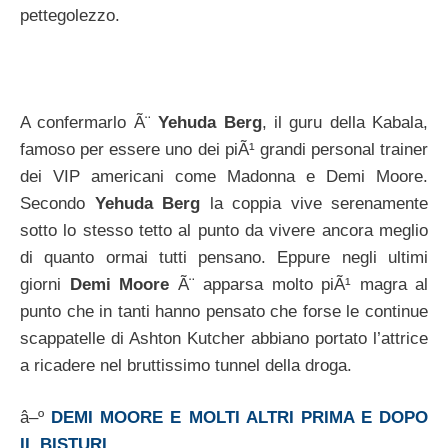
pettegolezzo.
A confermarlo Ã¨
Yehuda Berg
, il guru della Kabala,
famoso per essere uno dei piÃ¹ grandi personal trainer
dei VIP americani come Madonna e Demi Moore.
Secondo
Yehuda Berg
la coppia vive serenamente
sotto lo stesso tetto al punto da vivere ancora meglio
di quanto ormai tutti pensano. Eppure negli ultimi
giorni
Demi Moore
Ã¨ apparsa molto piÃ¹ magra al
punto che in tanti hanno pensato che forse le continue
scappatelle di Ashton Kutcher abbiano portato l’attrice
a ricadere nel bruttissimo tunnel della droga.
â–º
DEMI MOORE E MOLTI ALTRI PRIMA E DOPO
IL BISTURI