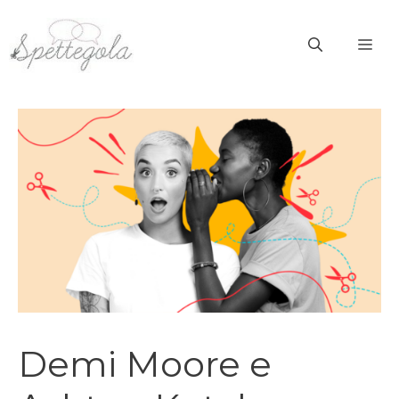
Vai
al
ME
contenuto
Demi Moore e