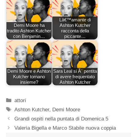
Lâ€™amante di
Demi Moore ha
Ashton Kutcher
tradito Ashton Kutcher
racconta della
con Benjamin…
piccante…
Demi Moore e Ashton
Sara Leal si Ã¨ pentita
Kutcher tornano
di avere frequentato
insieme?
Ashton Kutcher
Categorie
attori
Tag
Ashton Kutcher
,
Demi Moore
Grandi ospiti nella puntata di Domenica 5
Valeria Bigella e Marco Stabile nuova coppia