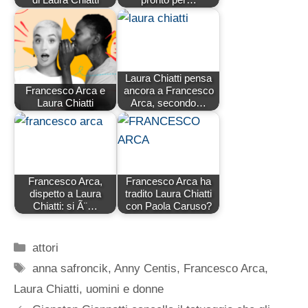
Laura Chiatti pensa
Francesco Arca e
ancora a Francesco
Laura Chiatti
Arca, secondo…
Francesco Arca,
Francesco Arca ha
dispetto a Laura
tradito Laura Chiatti
Chiatti: si Ã¨…
con Paola Caruso?
Categorie
attori
Tag
anna safroncik
,
Anny Centis
,
Francesco Arca
,
Laura Chiatti
,
uomini e donne