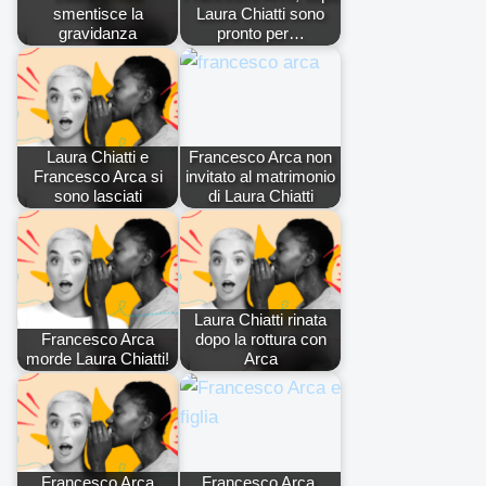
smentisce la
Laura Chiatti sono
gravidanza
pronto per…
Laura Chiatti e
Francesco Arca non
Francesco Arca si
invitato al matrimonio
sono lasciati
di Laura Chiatti
Laura Chiatti rinata
Francesco Arca
dopo la rottura con
morde Laura Chiatti!
Arca
Francesco Arca
Francesco Arca,