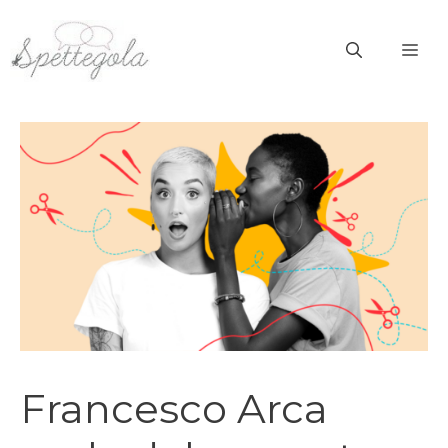
Vai
al
ME
contenuto
Francesco Arca