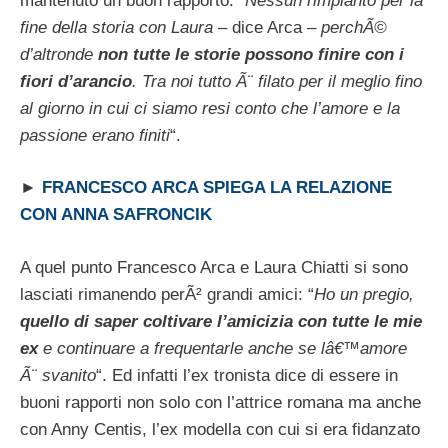
mantenuto un buon rapporto. “
Nessun rimpianto per la
fine della storia con Laura
– dice Arca –
perchÃ©
d’altronde
non tutte le storie possono finire con i
fiori d’arancio
. Tra noi tutto Ã¨ filato per il meglio fino
al giorno in cui ci siamo resi conto che l’amore e la
passione erano finiti
“.
►
FRANCESCO ARCA SPIEGA LA RELAZIONE
CON ANNA SAFRONCIK
A quel punto Francesco Arca e Laura Chiatti si sono
lasciati rimanendo perÃ² grandi amici: “
Ho un pregio,
quello di saper coltivare l’amicizia con tutte le mie
ex
e continuare a frequentarle anche se lâ€™amore
Ã¨ svanito
“. Ed infatti l’ex tronista dice di essere in
buoni rapporti non solo con l’attrice romana ma anche
con Anny Centis, l’ex modella con cui si era fidanzato