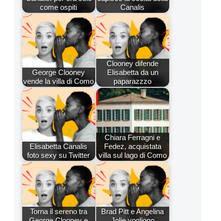
come ospiti
Canalis
Clooney difende
George Clooney
Elisabetta da un
vende la villa di Como
paparazzzo
Chiara Ferragni e
Elisabetta Canalis
Fedez, acquistata
foto sexy su Twitter
villa sul lago di Como
Torna il sereno tra
Brad Pitt e Angelina
George Clooney e
Jolie vogliono