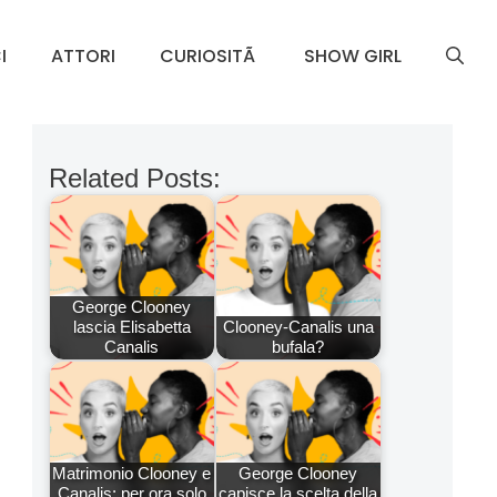
I
ATTORI
CURIOSITÃ
SHOW GIRL
Related Posts:
George Clooney
lascia Elisabetta
Clooney-Canalis una
Canalis
bufala?
Matrimonio Clooney e
George Clooney
Canalis: per ora solo
capisce la scelta della