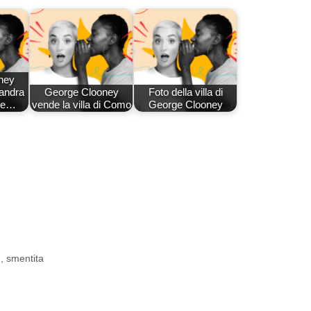
ney
eandra
George Clooney
Foto della villa di
sce…
vende la villa di Como
George Clooney
d
,
smentita