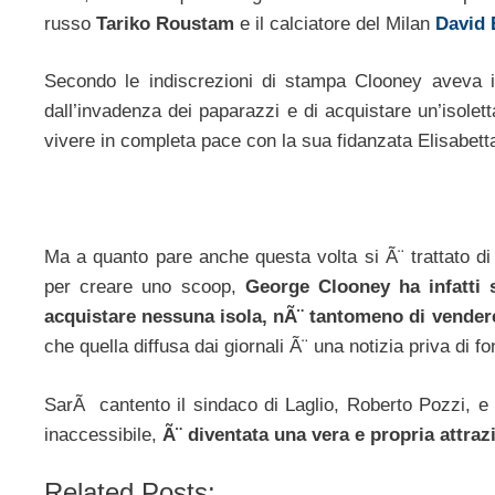
russo
Tariko Roustam
e il calciatore del Milan
David
Secondo le indiscrezioni di stampa Clooney aveva i
dall’invadenza dei paparazzi e di acquistare un’isolett
vivere in completa pace con la sua fidanzata Elisabett
Ma a quanto pare anche questa volta si Ã¨ trattato di 
per creare uno scoop,
George Clooney ha infatti 
acquistare nessuna isola, nÃ¨ tantomeno di vendere 
che quella diffusa dai giornali Ã¨ una notizia priva di 
SarÃ cantento il sindaco di Laglio, Roberto Pozzi, e tu
inaccessibile,
Ã¨ diventata una vera e propria attraz
Related Posts: