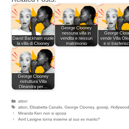
George Clooney
nessuna villa in
George Cloo
David Backham vuole
vendita e nessun
vende Villa Ol
la villa di Clooney
matrimonio
e si trasferi
George Clooney
ristruttura Villa
Oleandra per…
Categorie
attori
Tag
attori
,
Elisabetta Canalis
,
George Clooney
,
gossip
,
Hollywoo
Miranda Kerr non si sposa
Avril Lavigne torna insieme al suo ex marito?