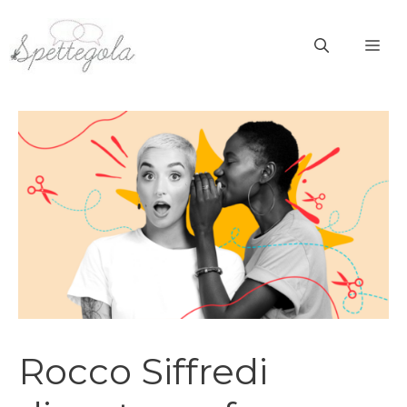
Vai
al
ME
contenuto
Rocco Siffredi