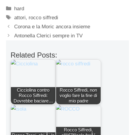
Categorie
hard
Tag
attori
,
rocco siffredi
Corona e la Moric ancora insieme
Antonella Clerici sempre in TV
Related Posts:
Cicciolina contro
Rocco Siffredi, non
Rocco Siffredi:
voglio fare la fine di
Dovrebbe baciare…
mio padre
Rocco Siffredi,