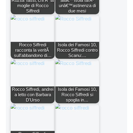
Rozsa Tassi, chi Ã¨ la
allâ€™Isola farÃ²
moglie di Rocco
unâ€™astinenza di
Siffredi
due mesi
Rocco Siffredi
Isola dei Famosi 10,
racconta la veritÃ
Rocco Siffredi contro
sull'abbandono di…
Scanu:…
Rocco Siffredi, andrei
Isola dei Famosi 10,
a letto con Barbara
Rocco Siffredi si
D'Urso
spoglia in…