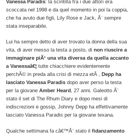
Vanessa Paradis
: la scintilla fra i due attori era
scoccata nel 1998 e da quel momento in poi la coppia,
che ha avuto due figli, Lily Rose e Jack, Ã¨ sempre
stata inseparabile.
Lui ha sempre detto di aver trovato la donna della sua
vita, di aver messo la testa a posto, di
non riuscire a
immaginare piÃ¹ una vita diversa da quella accanto
a Vanessaâ€¦
tutte chiacchiere evidentemente
perchÃ© in preda alla crisi di mezza etÃ ,
Depp ha
lasciato Vanessa Paradis
dopo aver perso la testa
per la giovane
Amber Heard
, 27 anni. Galeotto Ã¨
stato il set di The Rhum Diary e dopo mesi di
indiscrezioni e gossip, Johnny Depp ha effettivamente
lasciato Vanessa Paradis per la giovane texana.
Qualche settimana fa câ€™Ã¨ stato il
fidanzamento