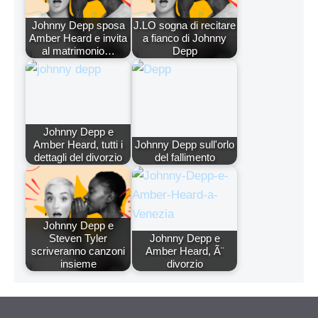
Johnny Depp sposa
J.LO sogna di recitare
Amber Heard e invita
a fianco di Johnny
al matrimonio…
Depp
Johnny Depp e
Amber Heard, tutti i
Johnny Depp sull'orlo
dettagli del divorzio
del fallimento
Johnny Depp e
Steven Tyler
Johnny Depp e
scriveranno canzoni
Amber Heard, Ã¨
insieme
divorzio