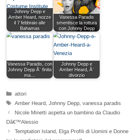
Johnny Depp e
Amber Heard, nozze
Vanessa Paradis
il 7 febbraio alle
smentisce la rottura
Bahamas
con Johnny Depp
Vanessa Paradis, con
Johnny Depp e
Johnny Depp Ã¨ finita
Amber Heard, Ã¨
ma…
divorzio
Categorie
attori
Tag
Amber Heard
,
Johnny Depp
,
vanessa paradis
Nicole Minetti aspetta un bambino da Claudio
Dâ€™Alessio
Temptation Island, Elga Profili di Uomini e Donne