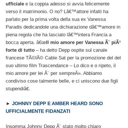
ufficiale
e la coppia adesso si avvia felicemente
verso il matrimonio. O no? Lâ€™attore infatti ha
parlato per la prima volta della sua ex Vanessa
Paradis dedicandole una dichiarazione dâ€™amore in
piena regola che ha lasciato lâ€™intera Francia a
bocca aperta. â€œ
Il mio amore per Vanessa Ã¨ piÃ¹
forte di tutto
– ha detto Depp ospite sul canale
francese TÃ©lÃ© Cable Sat per la promozione del del
suo ultimo film Trascendance – Lo dico e o ripeto, il
mio amore per lei Ã¨ per sempreÂ». Abbiamo
condiviso cose talmente belle, e ci uniscono due figli
stupendiâ€.
►
JOHNNY DEPP E AMBER HEARD SONO
UFFICIALMENTE FIDANZATI
Insomma Johnny Depp Ã¨ stato molto chiaro