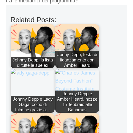
tra le mediatrici del programma?
Related Posts:
Jonny Depp, festa di
Johnny Depp, la lista
fidanzamento con
di tutte le sue ex
Amber Heard
Johnny Depp e
Johnny Depp e Lady
Amber Heard, nozze
Gaga, colpo di
il 7 febbraio alle
fulmine grazie a…
Bahamas