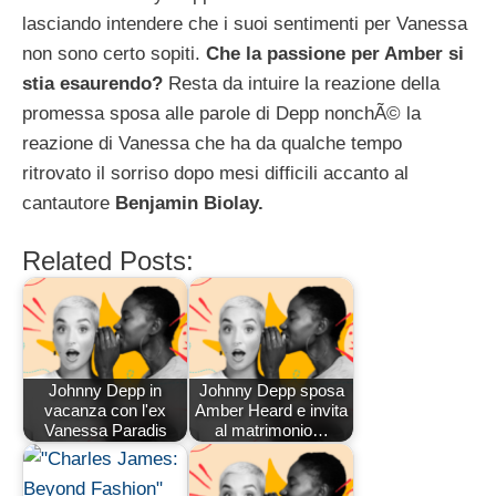
lasciando intendere che i suoi sentimenti per Vanessa
non sono certo sopiti.
Che la passione per Amber si
stia esaurendo?
Resta da intuire la reazione della
promessa sposa alle parole di Depp nonchÃ© la
reazione di Vanessa che ha da qualche tempo
ritrovato il sorriso dopo mesi difficili accanto al
cantautore
Benjamin Biolay.
Related Posts:
Johnny Depp in
Johnny Depp sposa
vacanza con l'ex
Amber Heard e invita
Vanessa Paradis
al matrimonio…