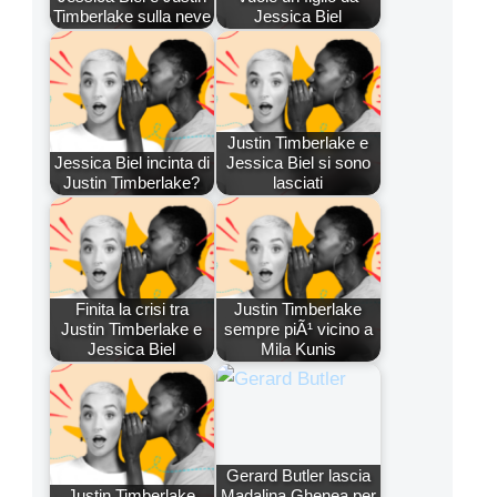
Timberlake sulla neve
Jessica Biel
Justin Timberlake e
Jessica Biel incinta di
Jessica Biel si sono
Justin Timberlake?
lasciati
Finita la crisi tra
Justin Timberlake
Justin Timberlake e
sempre piÃ¹ vicino a
Jessica Biel
Mila Kunis
Gerard Butler lascia
Justin Timberlake
Madalina Ghenea per