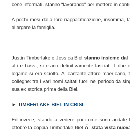
bene informati, stanno “lavorando” per mettere in canti
A pochi mesi dalla loro riappacificazione, insomma, l
allargare la famiglia.
Justin Timberlake e Jessica Biel
stanno insieme dal
alti e bassi, si erano definitivamente lasciati. I due
legame si era sciolto. Al cantante-attore maericano, tra
colleghe: tra i vari nomi saltati fuori nel periodo da s
sua ex storica prima della Biel.
►
TIMBERLAKE-BIEL IN CRISI
Ed invece, stando a vedere poi come sono andate le
ottobre la coppia Timberlake-Biel
Ã¨ stata vista nuo