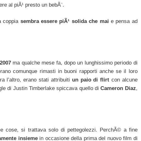
ere al piÃ¹ presto un bebÃ¨.
a coppia
sembra essere piÃ¹ solida che mai
e pensa ad
 2007
ma qualche mese fa, dopo un lunghissimo periodo di
 erano comunque rimasti in buoni rapporti anche se il loro
 l’altro, erano stati attribuiti
un paio di flirt
con alcune
ingle di Justin Timberlake spiccava quello di
Cameron Diaz
,
 cose, si trattava solo di pettegolezzi. PerchÃ© a fine
vamente insieme
in occasione della prima del nuovo film di