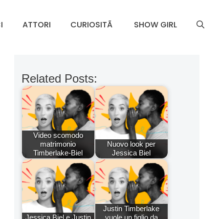
I
ATTORI
CURIOSITÃ
SHOW GIRL
Related Posts:
Video scomodo
matrimonio
Nuovo look per
Timberlake-Biel
Jessica Biel
Justin Timberlake
Jessica Biel e Justin
vuole un figlio da