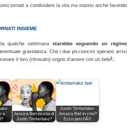
ono tornati a condividere la vita ma stanno anche facendo
RNATI INSIEME
e da qualche settimana
starebbe seguendo un regime
eventuale gravidanza. Che i due piccioncini sperano arrivi
ronare il loro (ritrovato) sogno d’amore con un bebÃ¨.
lake
Justin Timberlake-
e a
Jessica Biel incinta di
Jessica Biel in crisi?
l?
Justin Timberlake?
Ecco perchÃ©