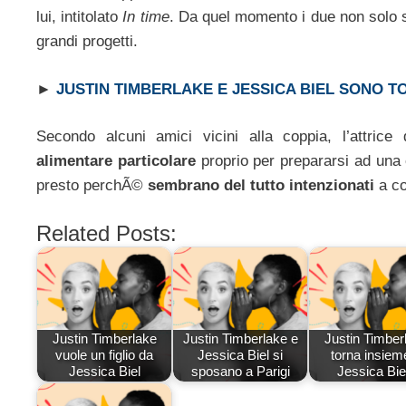
lui, intitolato
In time
. Da quel momento i due non solo s
grandi progetti.
►
JUSTIN TIMBERLAKE E JESSICA BIEL SONO TO
Secondo alcuni amici vicini alla coppia, l’attric
alimentare particolare
proprio per prepararsi ad una 
presto perchÃ©
sembrano del tutto intenzionati
a co
Related Posts:
Justin Timberlake
Justin Timberlake e
Justin Timber
vuole un figlio da
Jessica Biel si
torna insiem
Jessica Biel
sposano a Parigi
Jessica Bie