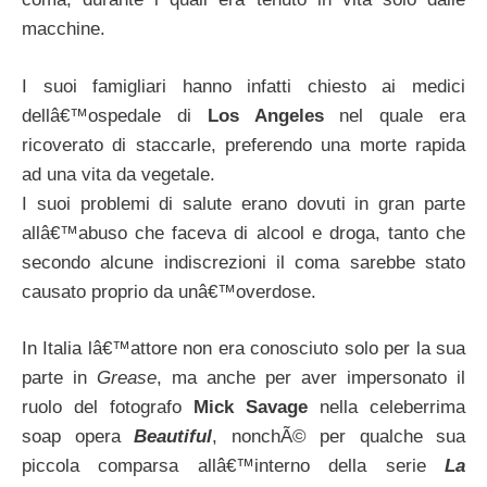
macchine.
I suoi famigliari hanno infatti chiesto ai medici
dellâ€™ospedale di
Los Angeles
nel quale era
ricoverato di staccarle, preferendo una morte rapida
ad una vita da vegetale.
I suoi problemi di salute erano dovuti in gran parte
allâ€™abuso che faceva di alcool e droga, tanto che
secondo alcune indiscrezioni il coma sarebbe stato
causato proprio da unâ€™overdose.
In Italia lâ€™attore non era conosciuto solo per la sua
parte in
Grease
, ma anche per aver impersonato il
ruolo del fotografo
Mick Savage
nella celeberrima
soap opera
Beautiful
, nonchÃ© per qualche sua
piccola comparsa allâ€™interno della serie
La