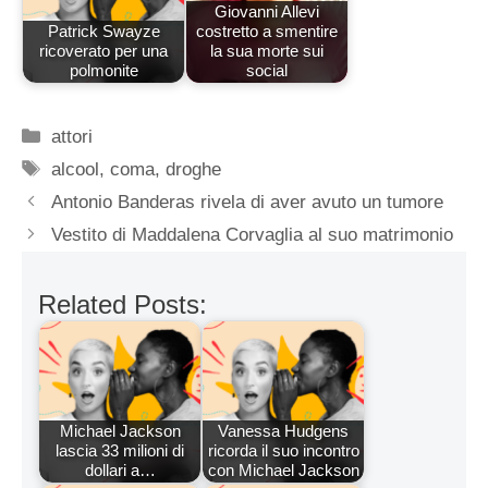
Giovanni Allevi
Patrick Swayze
costretto a smentire
ricoverato per una
la sua morte sui
polmonite
social
Categorie
attori
Tag
alcool
,
coma
,
droghe
Antonio Banderas rivela di aver avuto un tumore
Vestito di Maddalena Corvaglia al suo matrimonio
Related Posts:
Michael Jackson
Vanessa Hudgens
lascia 33 milioni di
ricorda il suo incontro
dollari a…
con Michael Jackson