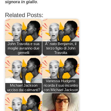
signora in giallo
.
Related Posts:
John Travolta e sua
Ãˆ nato Benjamin, il
moglie avranno due
terzo figlio di John
gemelli
Travolta
Vanessa Hudgens
Michael Jackson
ricorda il suo incontro
ucciso dai calmanti?
con Michael Jackson