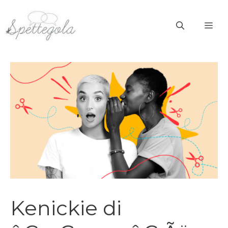
Vai
al
ME
contenuto
Kenickie di