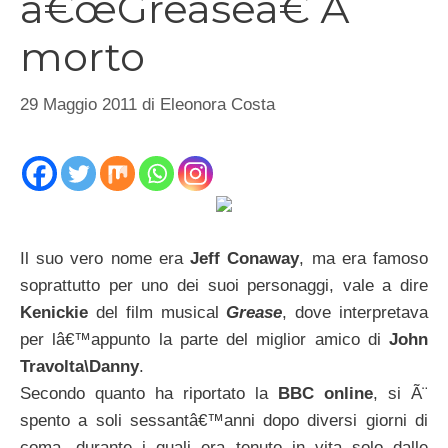
â€œGreaseâ€ Ã¨
morto
29 Maggio 2011
di
Eleonora Costa
Il suo vero nome era
Jeff Conaway
, ma era famoso
soprattutto per uno dei suoi personaggi, vale a dire
Kenickie
del film musical
Grease
, dove interpretava
per lâ€™appunto la parte del miglior amico di
John
Travolta\Danny
.
Secondo quanto ha riportato la
BBC online
, si Ã¨
spento a soli sessantâ€™anni dopo diversi giorni di
coma, durante i quali era tenuto in vita solo dalle