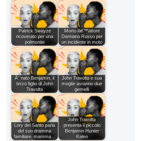
Patrick Swayze
Morto lâ€™attore
ricoverato per una
Damiano Russo per
polmonite
un incidente in moto
Ãˆ nato Benjamin, il
John Travolta e sua
terzo figlio di John
moglie avranno due
Travolta
gemelli
John Travolta
Lory del Santo parla
presenta il piccolo
del suo dramma
Benjamin Hunter
familiare, mamma…
Kaleo