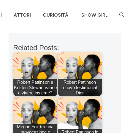
I
ATTORI
CURIOSITÃ
SHOW GIRL
Related Posts:
Robert Pattinson e
Robert Pattinson
Kristen Stewart vanno
nuovo testimonial
a vivere insieme?
Dior
Megan Fox tra una
provocazione e
Robert Pattinson in