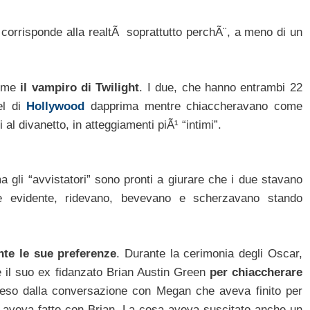
corrisponde alla realtÃ soprattutto perchÃ¨, a meno di un
come
il vampiro di Twilight
. I due, che hanno entrambi 22
el di
Hollywood
dapprima mentre chiaccheravano come
al divanetto, in atteggiamenti piÃ¹ “intimi”.
 gli “avvistatori” sono pronti a giurare che i due stavano
ente evidente, ridevano, bevevano e scherzavano stando
te le sue preferenze
. Durante la cerimonia degli Oscar,
rte il suo ex fidanzato Brian Austin Green
per chiaccherare
preso dalla conversazione con Megan che aveva finito per
aveva fatto con Brian. La cosa aveva suscitato anche un