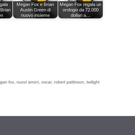
gala
Megan Fox e Brian
Megan Fox regala un
Brian
Austin Green di
orologio da 72.000
en
nuovo insieme
dollari a…
gan fox
,
nuovi amori
,
oscar
,
robert pattinson
,
twilight