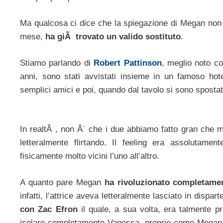
Ma qualcosa ci dice che la spiegazione di Megan non 
mese,
ha giÃ trovato un valido sostituto
.
Stiamo parlando di
Robert Pattinson
, meglio noto 
anni, sono stati avvistati insieme in un famoso hot
semplici amici e poi, quando dal tavolo si sono spostati 
In realtÃ , non Ã¨ che i due abbiamo fatto gran che ma
letteralmente flirtando. Il feeling era assolutam
fisicamente molto vicini l’uno all’altro.
A quanto pare Megan
ha rivoluzionato completamen
infatti, l’attrice aveva letteralmente lasciato in dispa
con Zac Efron
il quale, a sua volta, era talmente 
isolare completamente Vanessa, proprio come Megan 