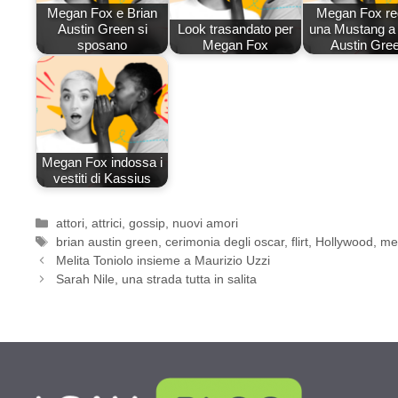
Megan Fox e Brian
Megan Fox re
Austin Green si
Look trasandato per
una Mustang a 
sposano
Megan Fox
Austin Gre
Megan Fox indossa i
vestiti di Kassius
Categorie
attori
,
attrici
,
gossip
,
nuovi amori
Tag
brian austin green
,
cerimonia degli oscar
,
flirt
,
Hollywood
,
me
Melita Toniolo insieme a Maurizio Uzzi
Sarah Nile, una strada tutta in salita