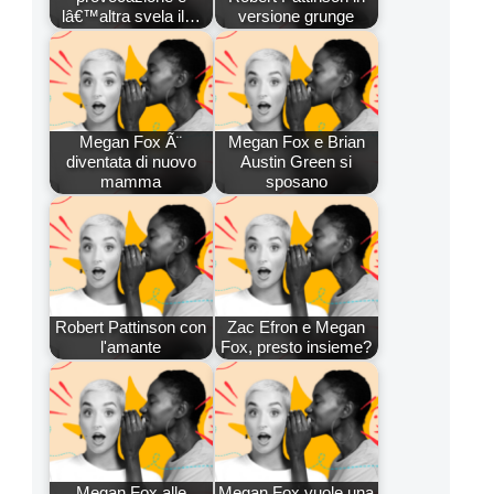
lâ€™altra svela il…
versione grunge
Megan Fox Ã¨
Megan Fox e Brian
diventata di nuovo
Austin Green si
mamma
sposano
Robert Pattinson con
Zac Efron e Megan
l'amante
Fox, presto insieme?
Megan Fox alle
Megan Fox vuole una