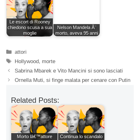
Le escort di Rooney
chiedono scusa a sua
Nelson Mandela Ã¨
moglie
morto, aveva 95 anni
Categorie
attori
Tag
Hollywood
,
morte
Sabrina Mbarek e Vito Mancini si sono lasciati
Ornella Muti, si finge malata per cenare con Putin
Related Posts:
Morto lâ€™attore
Continua lo scandalo