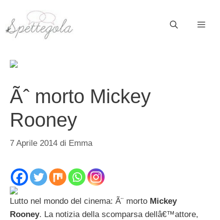
Vai
al
ME
contenuto
Ãˆ morto Mickey
Rooney
7 Aprile 2014
di
Emma
Lutto nel mondo del cinema: Ã¨ morto
Mickey
Rooney
. La notizia della scomparsa dellâ€™attore,