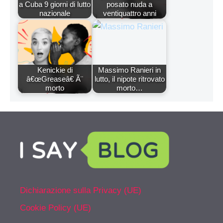
a Cuba 9 giorni di lutto
posato nuda a
nazionale
ventiquattro anni
Kenickie di
Massimo Ranieri in
â€œGreaseâ€ Ã¨
lutto, il nipote ritrovato
morto
morto…
Dichiarazione sulla Privacy (UE)
Cookie Policy (UE)