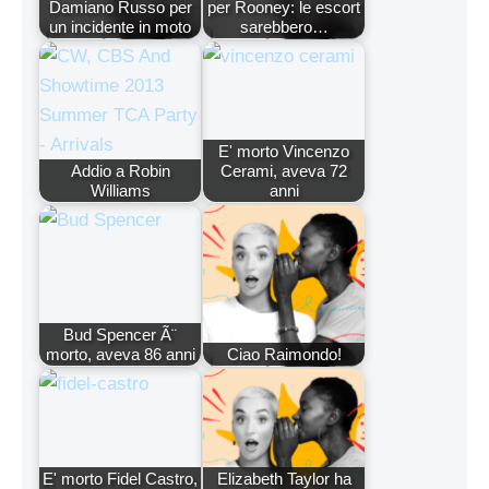
Damiano Russo per
per Rooney: le escort
un incidente in moto
sarebbero…
E' morto Vincenzo
Addio a Robin
Cerami, aveva 72
Williams
anni
Bud Spencer Ã¨
morto, aveva 86 anni
Ciao Raimondo!
E' morto Fidel Castro,
Elizabeth Taylor ha