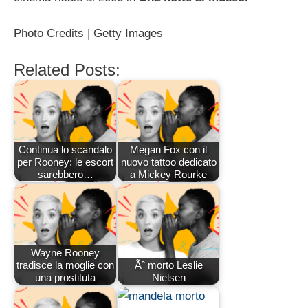
Photo Credits | Getty Images
Related Posts:
Continua lo scandalo
Megan Fox con il
per Rooney: le escort
nuovo tattoo dedicato
sarebbero…
a Mickey Rourke
Wayne Rooney
tradisce la moglie con
Ãˆ morto Leslie
una prostituta
Nielsen