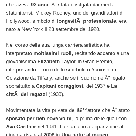
che aveva
93 anni
, Ã¨ stata divulgata dai media
statunitensi. Mickey Rooney, uno dei grandi attori di
Hollywood, simbolo di
longevitÃ professionale
, era
nato a New York il 23 settembre del 1920.
Nel corso della sua lunga carriera artistica ha
interpretato
moltissimi ruoli
, recitando accanto a una
giovanissima
Elizabeth Taylor
in Gran Premio,
interpretando il ruolo dello scorbutico Yunioshi in
Colazione da Tiffany, anche se il suo nome Ã¨ legato
soprattutto a
Capitani coraggiosi
, del 1937 e
La
cittÃ dei ragazzi
(1938).
Movimentata la vita privata dellâ€™attore che Ã¨ stato
sposato per ben nove volte
, la prima delle quali con
Ava Gardner
nel 1941. La sua ultima apparizione al
cinema risale al 2006 in
Una notte al museo.