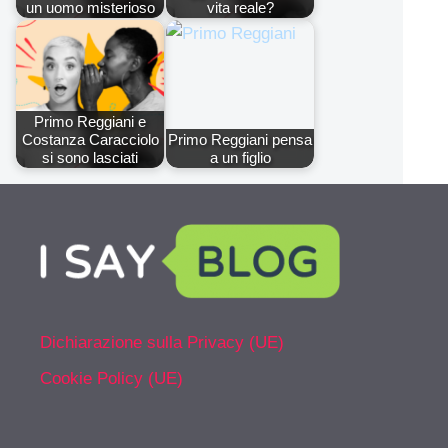
un uomo misterioso
vita reale?
Primo Reggiani e
Costanza Caracciolo
Primo Reggiani pensa
si sono lasciati
a un figlio
Dichiarazione sulla Privacy (UE)
Cookie Policy (UE)