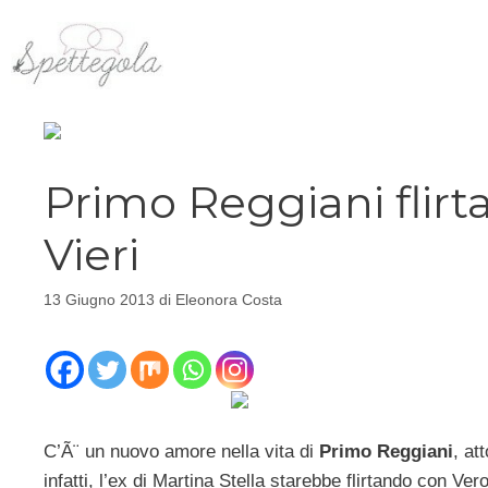
Vai
al
contenuto
Primo Reggiani flirt
Vieri
13 Giugno 2013
di
Eleonora Costa
C’Ã¨ un nuovo amore nella vita di
Primo Reggiani
, at
infatti, l’ex di Martina Stella starebbe flirtando con Ve