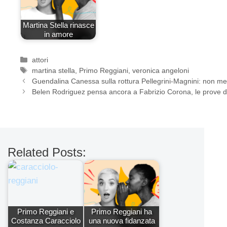
Martina Stella rinasce
in amore
Categorie
attori
Tag
martina stella
,
Primo Reggiani
,
veronica angeloni
Guendalina Canessa sulla rottura Pellegrini-Magnini: non me
Belen Rodriguez pensa ancora a Fabrizio Corona, le prove d
Related Posts:
Primo Reggiani e
Primo Reggiani ha
Costanza Caracciolo
una nuova fidanzata