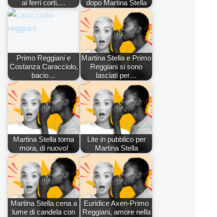
ai ferri corti,…
dopo Martina Stella
Primo Reggiani e
Martina Stella e Primo
Costanza Caracciolo,
Reggiani si sono
bacio…
lasciati per…
Martina Stella torna
Lite in pubblico per
mora, di nuovo!
Martina Stella
Martina Stella cena a
Euridice Axen-Primo
lume di candela con
Reggiani, amore nella