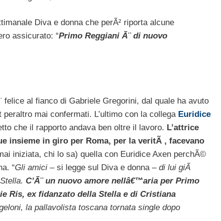
settimanale Diva e donna che perÃ² riporta alcune
ero assicurato: “
Primo Reggiani Ã¨ di nuovo
¨ felice al fianco di Gabriele Gregorini, dal quale ha avuto
t peraltro mai confermati. L’ultimo con la collega
Euridice
tto che il rapporto andava ben oltre il lavoro.
L’attrice
e insieme in giro per Roma, per la veritÃ , facevano
mai iniziata, chi lo sa) quella con Euridice Axen perchÃ©
na. “
Gli amici
– si legge sul Diva e donna –
di lui giÃ
Stella.
C’Ã¨ un nuovo amore nellâ€™aria per Primo
Ris, ex fidanzato della Stella e di Cristiana
geloni, la pallavolista toscana tornata single dopo