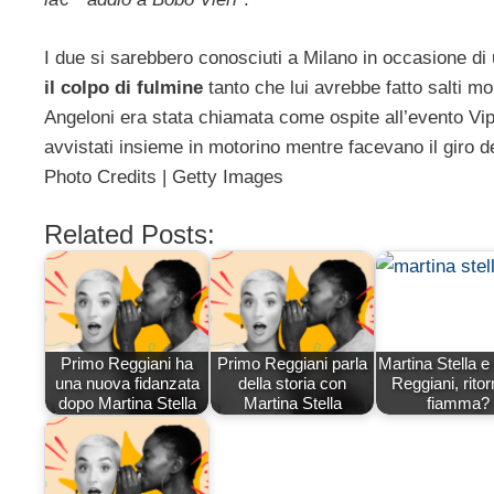
I due si sarebbero conosciuti a Milano in occasione di
il colpo di fulmine
tanto che lui avrebbe fatto salti m
Angeloni era stata chiamata come ospite all’evento Vip 
avvistati insieme in motorino mentre facevano il giro del
Photo Credits | Getty Images
Related Posts:
Primo Reggiani ha
Primo Reggiani parla
Martina Stella e
una nuova fidanzata
della storia con
Reggiani, ritor
dopo Martina Stella
Martina Stella
fiamma?