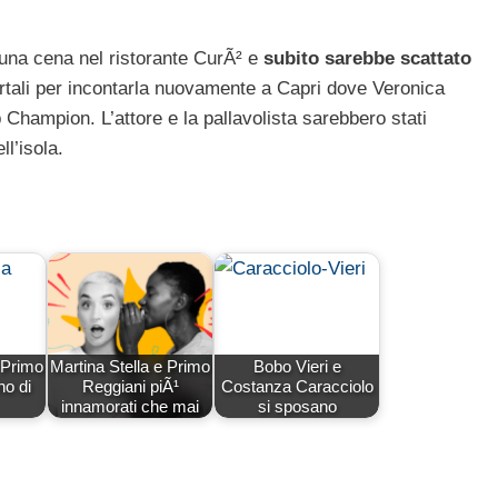
 una cena nel ristorante CurÃ² e
subito sarebbe scattato
ortali per incontarla nuovamente a Capri dove Veronica
Champion. L’attore e la pallavolista sarebbero stati
l’isola.
 Primo
Martina Stella e Primo
Bobo Vieri e
no di
Reggiani piÃ¹
Costanza Caracciolo
innamorati che mai
si sposano