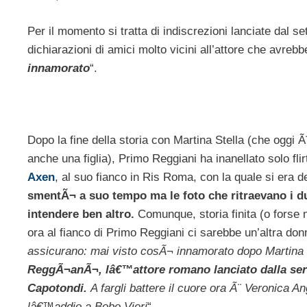
Per il momento si tratta di indiscrezioni lanciate dal 
dichiarazioni di amici molto vicini all’attore che avrebb
innamorato
“.
Dopo la fine della storia con Martina Stella (che oggi Ã
anche una figlia), Primo Reggiani ha inanellato solo flir
Axen
, al suo fianco in Ris Roma, con la quale si era de
smentÃ¬ a suo tempo ma le foto che ritraevano i du
intendere ben altro.
Comunque, storia finita (o forse 
ora al fianco di Primo Reggiani ci sarebbe un’altra don
assicurano: mai visto cosÃ¬ innamorato dopo Martina 
ReggÃ¬anÃ¬, lâ€™attore romano lanciato dalla serie 
Capotondi.
A fargli battere il cuore ora Ã¨ Veronica An
lâ€™addio a Bobo Vieri
“.