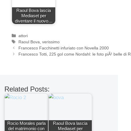
Raoul Bova lascia
Mediaset per
diventare il nuovo…
Categorie
attori
Tag
Raoul Bova
,
verissimo
Francesco Facchinetti infuriato con Novella 2000
Francesco Totti, 225 gol come Nordahl: le foto piÃ¹ belle d
Related Posts:
Rocio Morales parla
Raoul Bova lascia
del matrimonio con
Mediaset per