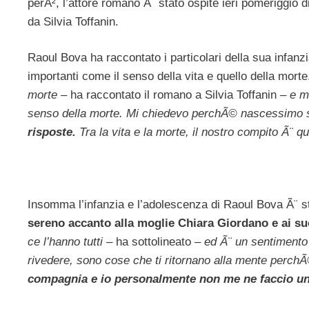
perÃ², l’attore romano Ã¨ stato ospite ieri pomeriggio 
da Silvia Toffanin.
Raoul Bova ha raccontato i particolari della sua infanz
importanti come il senso della vita e quello della morte.
morte
– ha raccontato il romano a Silvia Toffanin –
e m
senso della morte. Mi chiedevo perchÃ© nascessimo 
risposte.
Tra la vita e la morte, il nostro compito Ã¨ q
Insomma l’infanzia e l’adolescenza di Raoul Bova Ã¨ 
sereno accanto alla moglie Chiara Giordano e ai suoi
ce l’hanno tutti
– ha sottolineato –
ed Ã¨ un sentimento b
rivedere, sono cose che ti ritornano alla mente perchÃ©
compagnia e io personalmente non me ne faccio u