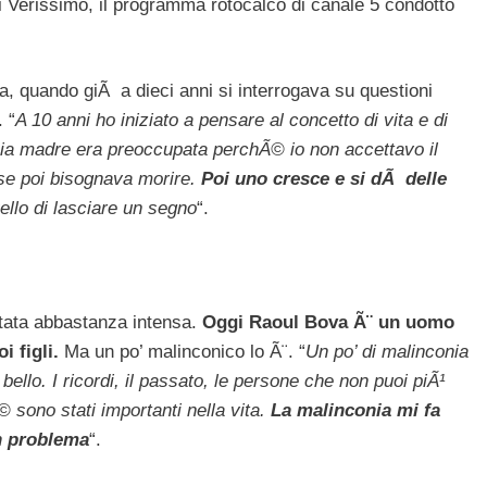
di Verissimo, il programma rotocalco di canale 5 condotto
ia, quando giÃ a dieci anni si interrogava su questioni
 “
A 10 anni ho iniziato a pensare al concetto di vita e di
ia madre era preoccupata perchÃ© io non accettavo il
se poi bisognava morire.
Poi uno cresce e si dÃ delle
uello di lasciare un segno
“.
stata abbastanza intensa.
Oggi Raoul Bova Ã¨ un uomo
 figli.
Ma un po’ malinconico lo Ã¨. “
Un po’ di malinconia
ello. I ricordi, il passato, le persone che non puoi piÃ¹
 sono stati importanti nella vita.
La malinconia mi fa
n problema
“.