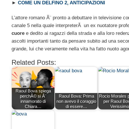
►
COME UN DELFINO 2, ANTICIPAZIONI
L’attore romano Ã¨ pronto a debuttare in televisione co
canale 5 nella quale interpreterÃ un ex nuotatore profes
cuore
e dedito ai ragazzi della strada e alla loro rede
ascolti importanti tanto da pensare subito ad una seco
grande, lui che veramente nella vita ha fatto nuoto agon
Related Posts:
Raoul Bova spiega
perchÃ© si Ã¨
Raoul Bova: Prima
Rocio Morales 
innamorato di
non avevo il coraggio
per Raoul Bo
Chiara…
di essere…
Verissimo