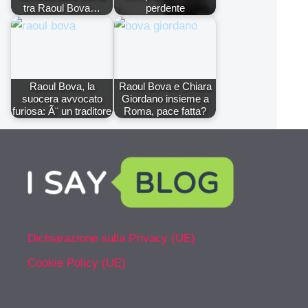
tra Raoul Bova…
perdente
Raoul Bova, la
Raoul Bova e Chiara
suocera avvocato
Giordano insieme a
furiosa: Ã¨ un traditore
Roma, pace fatta?
Dichiarazione sulla Privacy (UE)
Cookie Policy (UE)