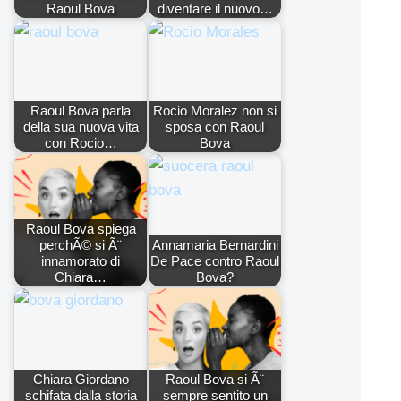
Raoul Bova
diventare il nuovo…
Raoul Bova parla
Rocio Moralez non si
della sua nuova vita
sposa con Raoul
con Rocio…
Bova
Raoul Bova spiega
perchÃ© si Ã¨
Annamaria Bernardini
innamorato di
De Pace contro Raoul
Chiara…
Bova?
Chiara Giordano
Raoul Bova si Ã¨
schifata dalla storia
sempre sentito un