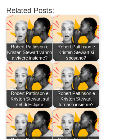
Related Posts:
Robert Pattinson e
Robert Pattinson e
Kristen Stewart vanno
Kristen Stewart si
a vivere insieme?
sposano?
Robert Pattinson e
Robert Pattinson e
Kristen Stewart sul
Kristen Stewart
set di Eclipse
tornano insieme?