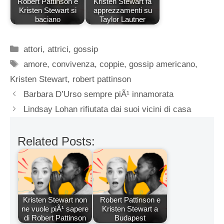
Robert Pattinson e
Kristen Stewart fa
Kristen Stewart si
apprezzamenti su
baciano
Taylor Lautner
Categorie
attori
,
attrici
,
gossip
Tag
amore
,
convivenza
,
coppie
,
gossip americano
,
Kristen Stewart
,
robert pattinson
Barbara D’Urso sempre piÃ¹ innamorata
Lindsay Lohan rifiutata dai suoi vicini di casa
Related Posts:
Kristen Stewart non
Robert Pattinson e
ne vuole piÃ¹ sapere
Kristen Stewart a
di Robert Pattinson
Budapest