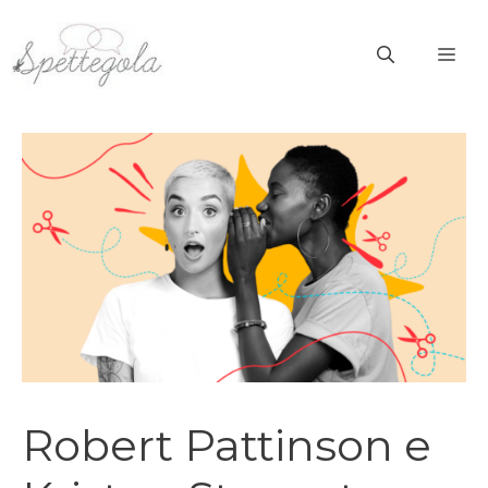
Vai
al
ME
contenuto
Robert Pattinson e