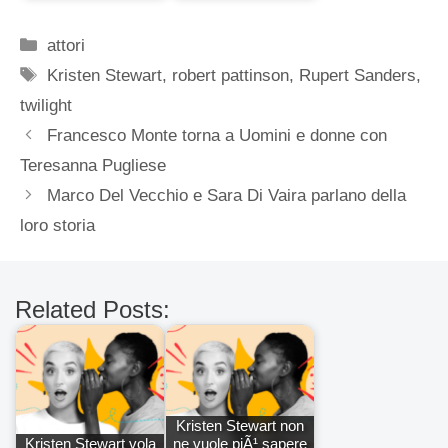
Categorie
attori
Tag
Kristen Stewart
,
robert pattinson
,
Rupert Sanders
,
twilight
Francesco Monte torna a Uomini e donne con
Teresanna Pugliese
Marco Del Vecchio e Sara Di Vaira parlano della
loro storia
Related Posts:
Kristen Stewart non
Kristen Stewart vola
ne vuole piÃ¹ sapere