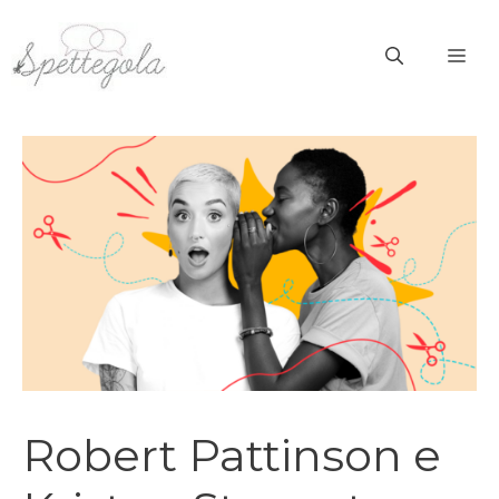
Vai
al
ME
contenuto
Robert Pattinson e