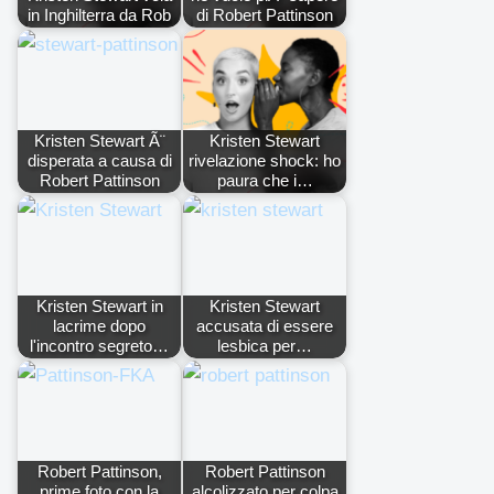
in Inghilterra da Rob
di Robert Pattinson
Kristen Stewart Ã¨
Kristen Stewart
disperata a causa di
rivelazione shock: ho
Robert Pattinson
paura che i…
Kristen Stewart in
Kristen Stewart
lacrime dopo
accusata di essere
l'incontro segreto…
lesbica per…
Robert Pattinson,
Robert Pattinson
prime foto con la
alcolizzato per colpa