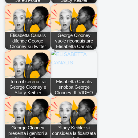
Jared Pobre
Stacy Keibler
Elisabetta Canalis
George Clooney
difende George
vuole riconquistare
Clooney su twitter
Elisabetta Canalis
Torna il sereno tra
Elisabetta Canalis
George Clooney e
snobba George
Stacy Keibler
Clooney: IL VIDEO
George Clooney
Stacy Keibler si
presenta i genitori a
considera la fidanzata