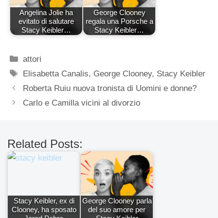
Angelina Jolie ha
George Clooney
evitato di salutare
regala una Porsche a
Stacy Keibler…
Stacy Keibler…
Categorie
attori
Tag
Elisabetta Canalis
,
George Clooney
,
Stacy Keibler
Roberta Ruiu nuova tronista di Uomini e donne?
Carlo e Camilla vicini al divorzio
Related Posts:
Stacy Keibler, ex di
George Clooney parla
Clooney, ha sposato
del suo amore per