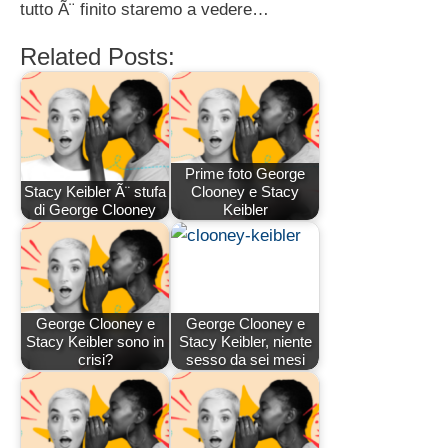
tutto Ã¨ finito staremo a vedere…
Related Posts:
Prime foto George
Stacy Keibler Ã¨ stufa
Clooney e Stacy
di George Clooney
Keibler
George Clooney e
George Clooney e
Stacy Keibler sono in
Stacy Keibler, niente
crisi?
sesso da sei mesi