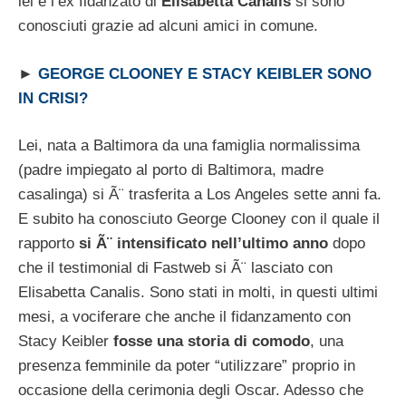
lei e l’ex fidanzato di
Elisabetta Canalis
si sono
conosciuti grazie ad alcuni amici in comune.
►
GEORGE CLOONEY E STACY KEIBLER SONO
IN CRISI?
Lei, nata a Baltimora da una famiglia normalissima
(padre impiegato al porto di Baltimora, madre
casalinga) si Ã¨ trasferita a Los Angeles sette anni fa.
E subito ha conosciuto George Clooney con il quale il
rapporto
si Ã¨ intensificato nell’ultimo anno
dopo
che il testimonial di Fastweb si Ã¨ lasciato con
Elisabetta Canalis. Sono stati in molti, in questi ultimi
mesi, a vociferare che anche il fidanzamento con
Stacy Keibler
fosse una storia di comodo
, una
presenza femminile da poter “utilizzare” proprio in
occasione della cerimonia degli Oscar. Adesso che