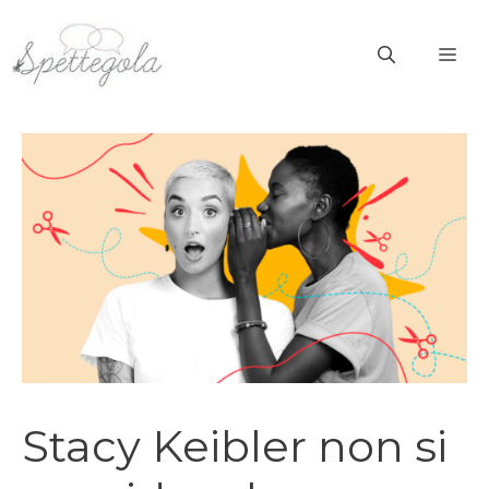
Vai
al
ME
contenuto
Stacy Keibler non si