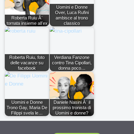
Uomini e Donne
Over, Luca Rufini
Roberta Ruiu Ã¨
ambisce al trono
tornata insieme all'ex
classico
Roberta Ruiu, foto
Verdiana Fanzone
delle vacanze su
contro Tina Cipollari,
facebook
donna poco…
Uomini e Donne
Daniele Nasini Ã¨ il
Trono Gay, Maria De
prossimo tronista di
Filippi svela le…
Uomini e donne?