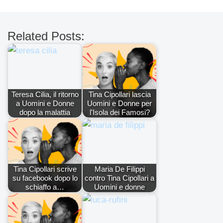
Related Posts:
Teresa Cilia, il ritorno
Tina Cipollari lascia
a Uomini e Donne
Uomini e Donne per
dopo la malattia
l'Isola dei Famosi?
Tina Cipollari scrive
Maria De Filippi
su facebook dopo lo
contro Tina Cipollari a
schiaffo a…
Uomini e donne