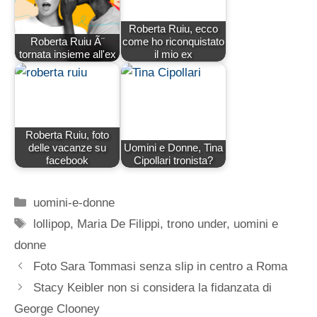
Roberta Ruiu, ecco
Roberta Ruiu Ã¨
come ho riconquistato
tornata insieme all'ex
il mio ex
Roberta Ruiu, foto
delle vacanze su
Uomini e Donne, Tina
facebook
Cipollari tronista?
Categorie
uomini-e-donne
Tag
lollipop
,
Maria De Filippi
,
trono under
,
uomini e
donne
Foto Sara Tommasi senza slip in centro a Roma
Stacy Keibler non si considera la fidanzata di
George Clooney