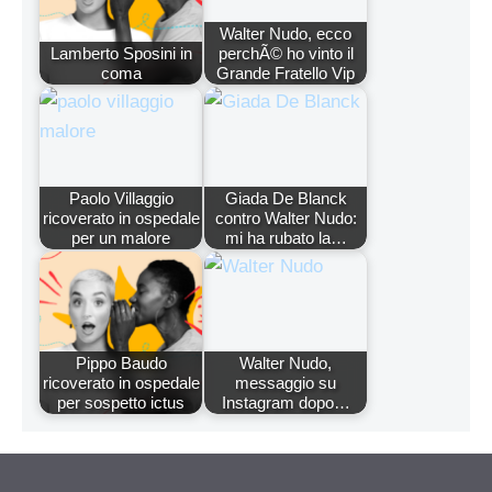
Walter Nudo, ecco
Lamberto Sposini in
perchÃ© ho vinto il
coma
Grande Fratello Vip
Paolo Villaggio
Giada De Blanck
ricoverato in ospedale
contro Walter Nudo:
per un malore
mi ha rubato la…
Pippo Baudo
Walter Nudo,
ricoverato in ospedale
messaggio su
per sospetto ictus
Instagram dopo…