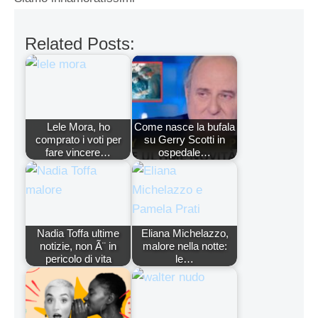
Related Posts:
Lele Mora, ho
Come nasce la bufala
comprato i voti per
su Gerry Scotti in
fare vincere…
ospedale…
Nadia Toffa ultime
Eliana Michelazzo,
notizie, non Ã¨ in
malore nella notte:
pericolo di vita
le…