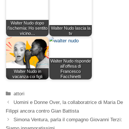
Walter Nudo dopo
l'ischemia: Ho sentito
Walter Nudo lascia la
vicino…
tv
Walter Nudo risponde
all'offesa di
Walter Nudo in
Francesco
vacanza coi figli
Facchinetti
Categorie
attori
Uomini e Donne Over, la collaboratrice di Maria De
Filippi ancora contro Gian Battista
Simona Ventura, parla il compagno Giovanni Terzi:
Siamo innamoratissimi