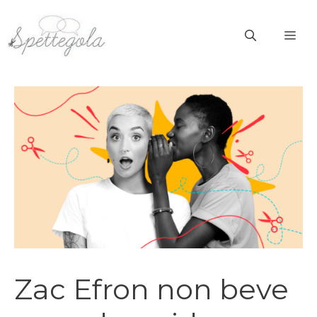
Vai
al
ME
contenuto
Zac Efron non beve