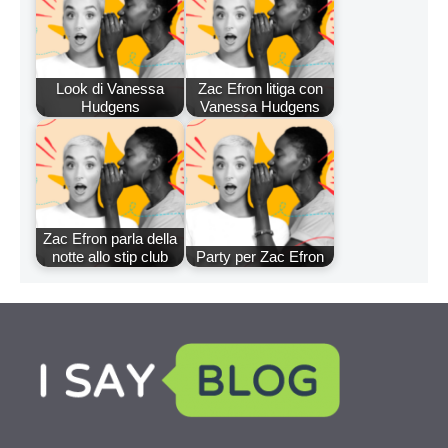
Look di Vanessa
Zac Efron litiga con
Hudgens
Vanessa Hudgens
Zac Efron parla della
notte allo stip club
Party per Zac Efron