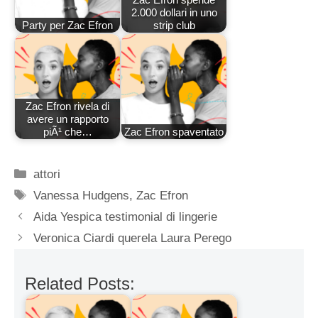
2.000 dollari in uno
Party per Zac Efron
strip club
Zac Efron rivela di
avere un rapporto
piÃ¹ che…
Zac Efron spaventato
Categorie
attori
Tag
Vanessa Hudgens
,
Zac Efron
Aida Yespica testimonial di lingerie
Veronica Ciardi querela Laura Perego
Related Posts: