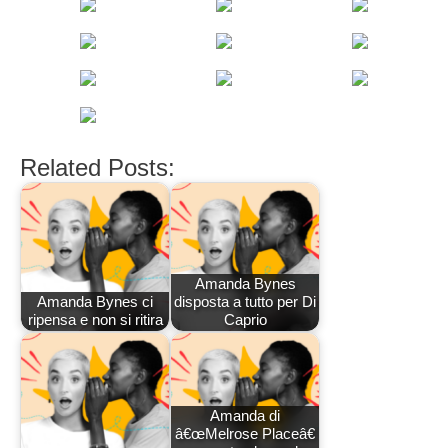
Related Posts:
Amanda Bynes
Amanda Bynes ci
disposta a tutto per Di
ripensa e non si ritira
Caprio
Amanda di
â€œMelrose Placeâ€