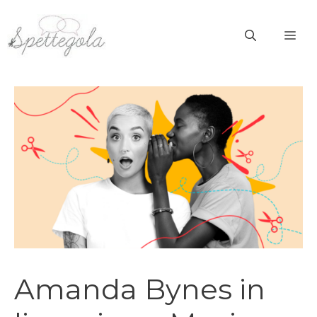
Vai
al
ME
contenuto
Amanda Bynes in