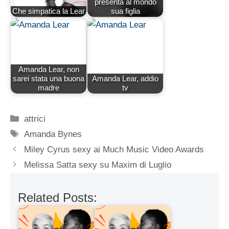
presenta al mondo
Che simpatica la Lear
sua figlia
Amanda Lear, non
sarei stata una buona
Amanda Lear, addio
madre
tv
Categorie
attrici
Tag
Amanda Bynes
Miley Cyrus sexy ai Much Music Video Awards
Melissa Satta sexy su Maxim di Luglio
Related Posts: