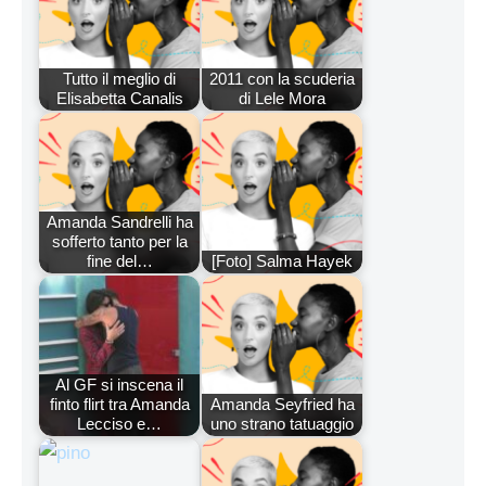
Tutto il meglio di
2011 con la scuderia
Elisabetta Canalis
di Lele Mora
Amanda Sandrelli ha
sofferto tanto per la
fine del…
[Foto] Salma Hayek
Al GF si inscena il
finto flirt tra Amanda
Amanda Seyfried ha
Lecciso e…
uno strano tatuaggio