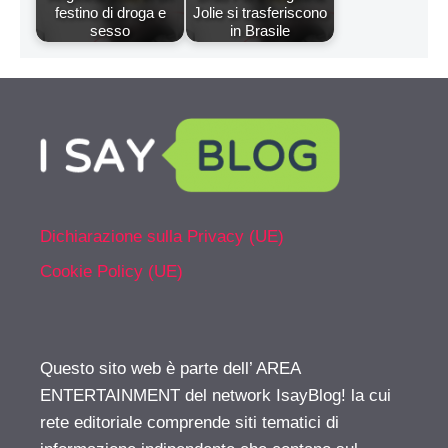
festino di droga e
Jolie si trasferiscono
sesso
in Brasile
Dichiarazione sulla Privacy (UE)
Cookie Policy (UE)
Questo sito web è parte dell’ AREA
ENTERTAINMENT del network IsayBlog! la cui
rete editoriale comprende siti tematici di