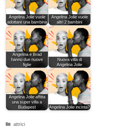
Angelina Jolie vuole
Angelina Jolie vuole
adottare una bambina
altri 2 bambini
Angelina e Brad
hanno due nuove
Nuova villa di
figlie
Angelina Jolie
Angelina Jolie affitta
una super villa a
Budapest
Angelina Jolie incinta?
Categorie
attrici