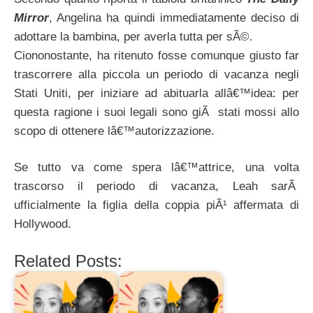
Mirror
, Angelina ha quindi immediatamente deciso di
adottare la bambina, per averla tutta per sÃ©.
Ciononostante, ha ritenuto fosse comunque giusto far
trascorrere alla piccola un periodo di vacanza negli
Stati Uniti, per iniziare ad abituarla allâ€™idea: per
questa ragione i suoi legali sono giÃ stati mossi allo
scopo di ottenere lâ€™autorizzazione.
Se tutto va come spera lâ€™attrice, una volta
trascorso il periodo di vacanza, Leah sarÃ
ufficialmente la figlia della coppia piÃ¹ affermata di
Hollywood.
Related Posts: