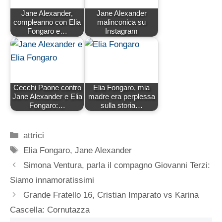
Jane Alexander,
Jane Alexander
compleanno con Elia
malinconica su
Fongaro e…
Instagram
Cecchi Paone contro
Elia Fongaro, mia
Jane Alexander e Elia
madre era perplessa
Fongaro:…
sulla storia…
Categorie
attrici
Tag
Elia Fongaro
,
Jane Alexander
Simona Ventura, parla il compagno Giovanni Terzi:
Siamo innamoratissimi
Grande Fratello 16, Cristian Imparato vs Karina
Cascella: Cornutazza