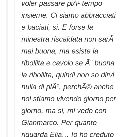
voler passare piÃ¹ tempo
insieme. Ci siamo abbracciati
e baciati, si. E forse la
minestra riscaldata non sarÃ
mai buona, ma esiste la
ribollita e cavolo se Ã¨ buona
la ribollita, quindi non so dirvi
nulla di piÃ¹, perchÃ© anche
noi stiamo vivendo giorno per
giorno, ma si, mi vedo con
Gianmarco. Per quanto
riguarda Elia… Io ho creduto