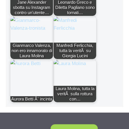
Jane Alexander
Leonardo Greco e
sbotta su Instagram
Diletta Pagliano sono
contro un'utente…
tornati…
Gianmarco Valenza,
Manfredi Ferlicchia,
non ero innamorato di
tutta la veritÃ su
Laura Molina
Giorgia Lucini
Laura Molina, tutta la
veritÃ sulla rottura
Aurora Betti Ã¨ incinta
con…