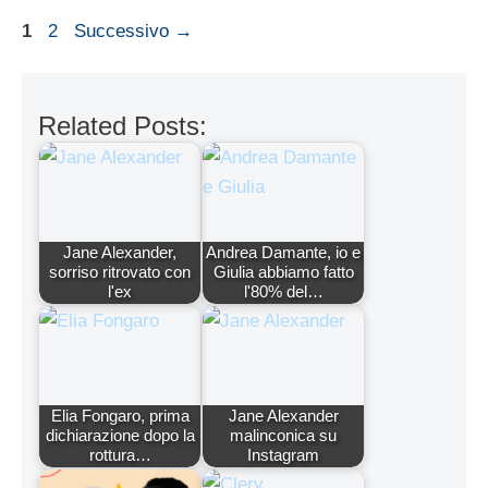
Pagina
Pagina
1
2
Successivo
→
Related Posts:
Jane Alexander,
Andrea Damante, io e
sorriso ritrovato con
Giulia abbiamo fatto
l'ex
l'80% del…
Elia Fongaro, prima
Jane Alexander
dichiarazione dopo la
malinconica su
rottura…
Instagram