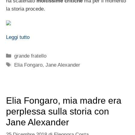
ha scatenato
moltissime critiche
ma per il momento
la storia procede.
Leggi tutto
Categorie
grande fratello
Tag
Elia Fongaro
,
Jane Alexander
Elia Fongaro, mia madre era
perplessa sulla storia con
Jane Alexander
25 Dicembre 2018
di
Eleonora Costa