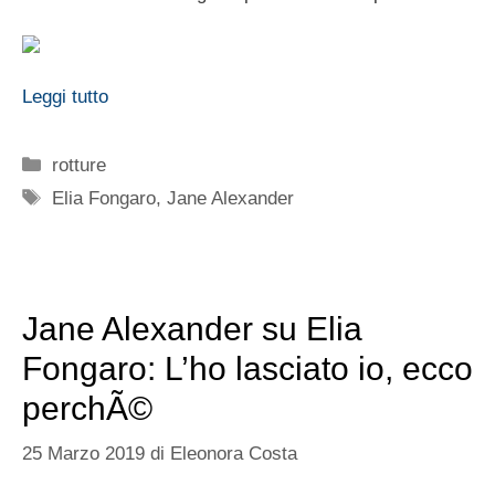
Leggi tutto
Categorie
rotture
Tag
Elia Fongaro
,
Jane Alexander
Jane Alexander su Elia
Fongaro: L’ho lasciato io, ecco
perchÃ©
25 Marzo 2019
di
Eleonora Costa