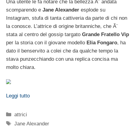
Una utente le fa notare che la bellezza Ã¨ andata
scomparendo e
Jane Alexander
esplode su
Instagram, stufa di tanta cattiveria da parte di chi non
la conosce. L’attrice di origine britanniche, che Ã¨
stata al centro del gossip targato
Grande Fratello Vip
per la storia con il giovane modello
Elia Fongaro
, ha
dato il benservito a colei che da qualche tempo la
stava punzecchiando con una replica concisa ma
molto chiara.
Leggi tutto
Categorie
attrici
Tag
Jane Alexander