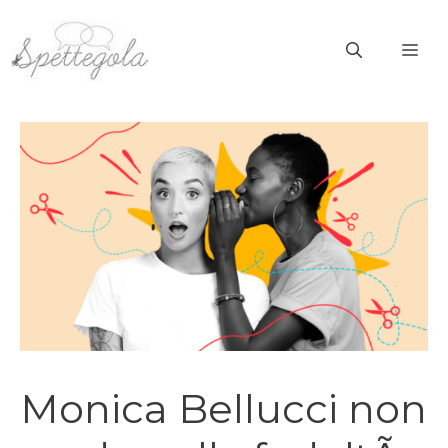
Vai
al
ME
contenuto
Monica Bellucci non