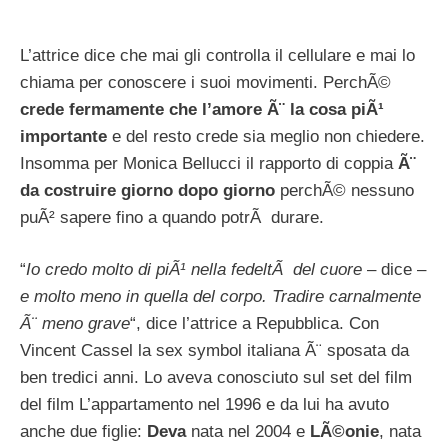
L’attrice dice che mai gli controlla il cellulare e mai lo
chiama per conoscere i suoi movimenti. PerchÃ©
crede fermamente che l’amore Ã¨ la cosa piÃ¹
importante
e del resto crede sia meglio non chiedere.
Insomma per Monica Bellucci il rapporto di coppia
Ã¨
da costruire giorno dopo giorno
perchÃ© nessuno
puÃ² sapere fino a quando potrÃ durare.
“
Io credo molto di piÃ¹ nella fedeltÃ del cuore
– dice –
e molto meno in quella del corpo. Tradire carnalmente
Ã¨ meno grave
“, dice l’attrice a Repubblica. Con
Vincent Cassel la sex symbol italiana Ã¨ sposata da
ben tredici anni. Lo aveva conosciuto sul set del film
del film L’appartamento nel 1996 e da lui ha avuto
anche due figlie:
Deva
nata nel 2004 e
LÃ©onie
, nata