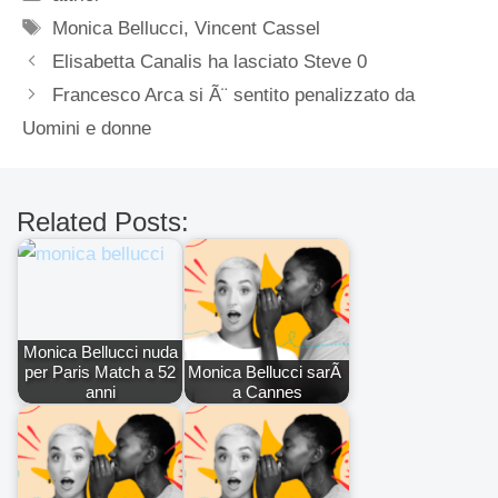
Tag
Monica Bellucci
,
Vincent Cassel
Elisabetta Canalis ha lasciato Steve 0
Francesco Arca si Ã¨ sentito penalizzato da
Uomini e donne
Related Posts:
Monica Bellucci nuda
per Paris Match a 52
Monica Bellucci sarÃ
anni
a Cannes