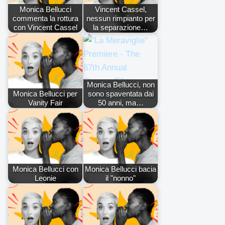
Monica Bellucci
Vincent Cassel,
commenta la rottura
nessun rimpianto per
con Vincent Cassel
la separazione…
Monica Bellucci, non
Monica Bellucci per
sono spaventata dai
Vanity Fair
50 anni, ma…
Monica Bellucci con
Monica Bellucci bacia
Leonie
il "nonno"