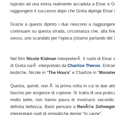
ispirato ad una storia realmente accaduta a Einar e Gr
raggiungere il successo dopo che Greta dipinge Einar in
Grazie a questo dipinto i due riescono a raggiunger
continuare su questa strada, circostanza che, alla fi
sesso, uno scandalo per l’epoca (stiamo parlando del 
Nel film
Nicole Kidman
interpreterÃ il ruolo di Einar 
di Greta sarÃ interpretato da
Charlize Theron
. Entra
lesbiche, Nicole in “
The Hours
” e Charlize in “
Monste
Questa, quindi, non Ã¨ la prima volta in cui le due attr
fascino per esigenze di copione. Si tratta di una pratic
molto belle, non hanno paura di mostrarsi secondo
definita bellezza. Basti pensare a
RenÃ©e Zellwege
interpretare ruoli di simpatiche donne “in carne”.