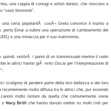
eta, una coppia di coniugi e artisti danesi, che riescono a
 “vesti femminili”.
e una certa popolaritÃ cosÃ¬ Greta convince il marito a
ne, porta Einar a subire una operazione di cambiamento del
1931) e una minaccia per il suo matrimonio.
e, quindi, vestirÃ i panni di un transessuale mentre il ruolo
mbe le attrici hanno giÃ vinto Oscar per l’interpretazione di
r
“.
ici scelgono di perdere parte della loro bellezza e del loro
a recentemente molto diffusa tra le attrici che, pur essendo
 canoni molto lontani da quella che comunemente viene
r
o
Nacy Brilli
che hanno dovuto metter su molti chili per