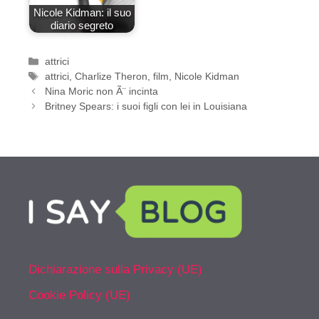
Nicole Kidman: il suo
diario segreto
Categorie
attrici
Tag
attrici
,
Charlize Theron
,
film
,
Nicole Kidman
Nina Moric non Ã¨ incinta
Britney Spears: i suoi figli con lei in Louisiana
Dichiarazione sulla Privacy (UE)
Cookie Policy (UE)