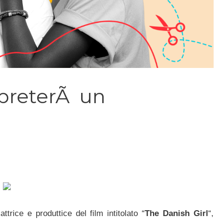
rpreterÃ un
ice e produttice del film intitolato “
The Danish Girl
“,