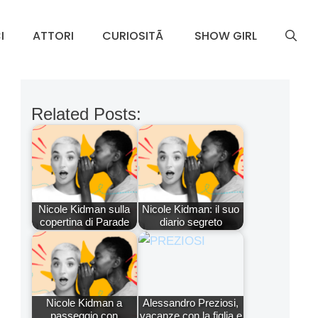
I
ATTORI
CURIOSITÃ
SHOW GIRL
Related Posts:
Nicole Kidman sulla
Nicole Kidman: il suo
copertina di Parade
diario segreto
Nicole Kidman a
Alessandro Preziosi,
passeggio con
vacanze con la figlia e