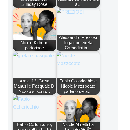
Sunday Rose
la…
Alessandro Preziosi
Nicole Kidman
litiga con Greta
partorisce
Carandini in…
Amici 12, Greta
Fabio Colloricchio e
Manuzi e Pasquale Di
Nicole Mazzocato
Nuzzo si sono…
parlano della…
Fabio Colloricchio,
Nicole Minetti ha
sesso all'isola dei
lasciato GuÃ¨