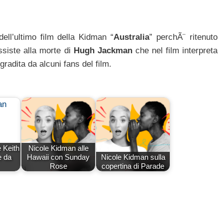
dell’ultimo film della Kidman “
Australia
” perchÃ¨ ritenuto
ssiste alla morte di
Hugh Jackman
che nel film interpreta
gradita da alcuni fans del film.
 Keith
Nicole Kidman alle
e da
Hawaii con Sunday
Nicole Kidman sulla
Rose
copertina di Parade