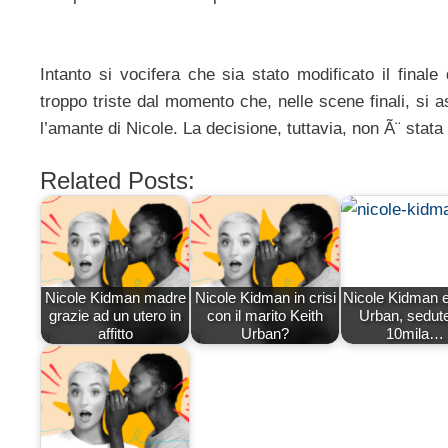
Intanto si vocifera che sia stato modificato il finale 
troppo triste dal momento che, nelle scene finali, si a
l’amante di Nicole. La decisione, tuttavia, non Ã¨ stata 
Related Posts:
Nicole Kidman madre
Nicole Kidman in crisi
Nicole Kidman e
grazie ad un utero in
con il marito Keith
Urban, sedut
affitto
Urban?
10mila…