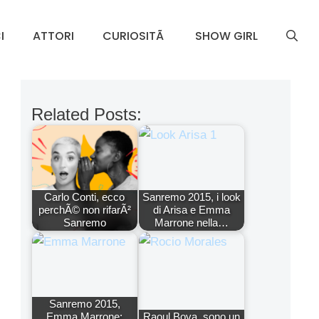
I
ATTORI
CURIOSITÃ
SHOW GIRL
Related Posts:
Carlo Conti, ecco
Sanremo 2015, i look
perchÃ© non rifarÃ²
di Arisa e Emma
Sanremo
Marrone nella…
Sanremo 2015,
Emma Marrone:
Raoul Bova, sono un