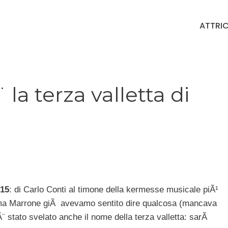
ATTRIC
 la terza valletta di
15
: di Carlo Conti al timone della kermesse musicale piÃ¹
mma Marrone giÃ avevamo sentito dire qualcosa (mancava
 Ã¨ stato svelato anche il nome della terza valletta: sarÃ