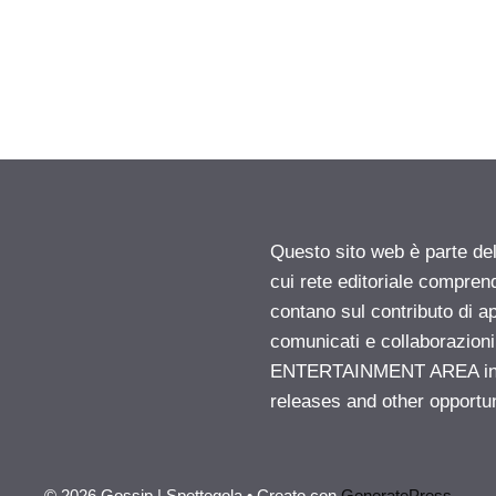
Questo sito web è parte d
cui rete editoriale compren
contano sul contributo di ap
comunicati e collaborazion
ENTERTAINMENT AREA insid
releases and other opportu
© 2026 Gossip | Spettegola
• Creato con
GeneratePress