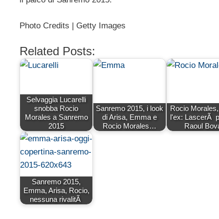
Photo Credits | Getty Images
Related Posts:
Selvaggia Lucarelli
snobba Rocio
Sanremo 2015, i look
Rocio Morales,
Morales a Sanremo
di Arisa, Emma e
l'ex: LascerÃ 
2015
Rocio Morales…
Raoul Bov
Sanremo 2015,
Emma, Arisa, Rocio,
nessuna rivalitÃ