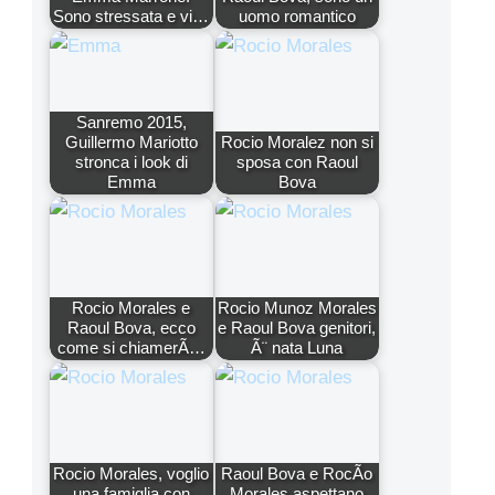
Sono stressata e vi…
uomo romantico
Sanremo 2015,
Guillermo Mariotto
Rocio Moralez non si
stronca i look di
sposa con Raoul
Emma
Bova
Rocio Morales e
Rocio Munoz Morales
Raoul Bova, ecco
e Raoul Bova genitori,
come si chiamerÃ…
Ã¨ nata Luna
Rocio Morales, voglio
Raoul Bova e RocÃ­o
una famiglia con
Morales aspettano