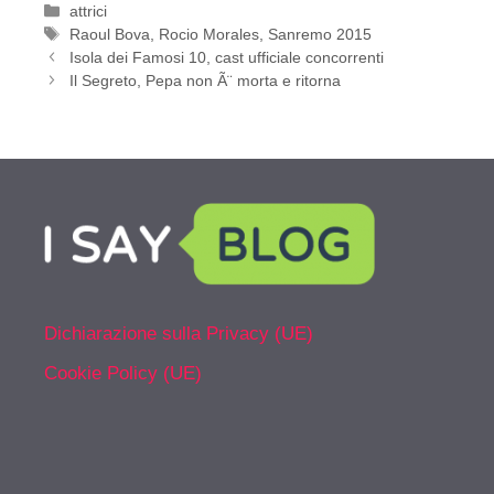
Categorie
attrici
Tag
Raoul Bova
,
Rocio Morales
,
Sanremo 2015
Isola dei Famosi 10, cast ufficiale concorrenti
Il Segreto, Pepa non Ã¨ morta e ritorna
Dichiarazione sulla Privacy (UE)
Cookie Policy (UE)