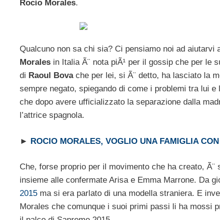
Rocio Morales
.
Qualcuno non sa chi sia? Ci pensiamo noi ad aiutarvi a
Morales
in Italia Ã¨ nota piÃ¹ per il gossip che per le 
di
Raoul Bova
che per lei, si Ã¨ detto, ha lasciato la
sempre negato, spiegando di come i problemi tra lui e la
che dopo avere ufficializzato la separazione dalla madr
l’attrice spagnola.
►
ROCIO MORALES, VOGLIO UNA FAMIGLIA CO
Che, forse proprio per il movimento che ha creato, Ã¨ sta
insieme alle confermate Arisa e Emma Marrone. Da gio
2015
ma si era parlato di una modella straniera. E inve
Morales che comunque i suoi primi passi li ha mossi 
il palco di Sanremo 2015.