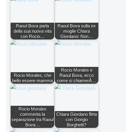
Raoul Bova parla
Raoul Bova sulla ex
della sua nuova vita
moglie Chiara
con Rocio…
Giordano: Non…
Rocio Morales e
Rocio Morales, che
Raoul Bova, ecco
bello essere mamma
come si chiamerÃ…
Rocio Morales
commenta la
Chiara Giordano flirta
separazione tra Raoul
con Giorgio
Bova…
Borghetti?