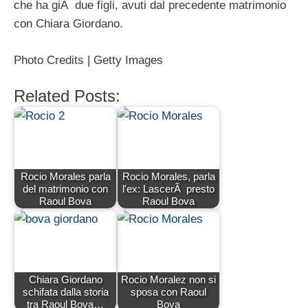
che ha giÃ due figli, avuti dal precedente matrimonio
con Chiara Giordano.
Photo Credits | Getty Images
Related Posts:
Rocio Morales parla
Rocio Morales, parla
del matrimonio con
l'ex: LascerÃ presto
Raoul Bova
Raoul Bova
Chiara Giordano
Rocio Moralez non si
schifata dalla storia
sposa con Raoul
tra Raoul Bova…
Bova