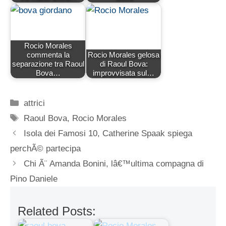
Rocio Morales
commenta la
Rocio Morales gelosa
separazione tra Raoul
di Raoul Bova:
Bova…
improvvisata sul…
Categorie
attrici
Tag
Raoul Bova
,
Rocio Morales
Isola dei Famosi 10, Catherine Spaak spiega
perchÃ© partecipa
Chi Ã¨ Amanda Bonini, lâ€™ultima compagna di
Pino Daniele
Related Posts: