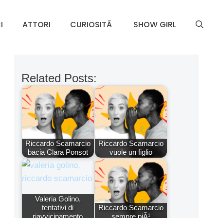
I
ATTORI
CURIOSITÃ
SHOW GIRL
Related Posts:
Riccardo Scamarcio
Riccardo Scamarcio
bacia Clara Ponsot
vuole un figlio
Valeria Golino,
tentativi di
Riccardo Scamarcio
riavvicinamento
sempre piÃ¹