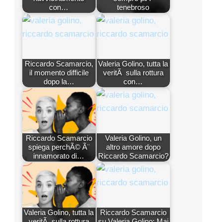
con…
tenebroso
Riccardo Scamarcio,
Valeria Golino, tutta la
il momento difficile
veritÃ sulla rottura
dopo la…
con…
Riccardo Scamarcio
Valeria Golino, un
spiega perchÃ© Ã¨
altro amore dopo
innamorato di…
Riccardo Scamarcio?
Valeria Golino, tutta la
Riccardo Scamarcio
veritÃ sulla rottura
su Valeria Golino: Mai