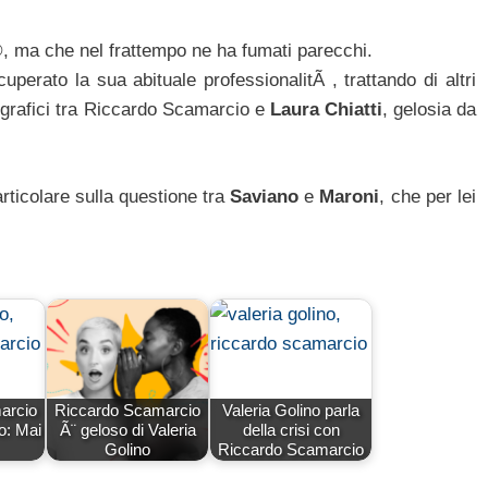
 ma che nel frattempo ne ha fumati parecchi.
perato la sua abituale professionalitÃ , trattando di altri
tografici tra Riccardo Scamarcio e
Laura Chiatti
, gelosia da
rticolare sulla questione tra
Saviano
e
Maroni
, che per lei
arcio
Riccardo Scamarcio
Valeria Golino parla
o: Mai
Ã¨ geloso di Valeria
della crisi con
Golino
Riccardo Scamarcio