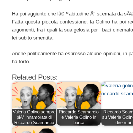
Ha poi aggiunto che lâ€™abitudine Ã¨ scemata da sÃ©,
Fatta questa piccola confessione, la Golino ha poi recu
argomenti, fra i quali la sua gelosia per i baci cinema
lei subito smentita.
Anche politicamente ha espresso alcune opinioni, in pa
ha torto.
Related Posts:
Valeria Golino sempre
Riccardo Scamarcio
Riccardo Scam
piÃ¹ innamorata di
e Valeria Golino in
su Valeria Golin
Riccardo Scamarcio
barca
dire mai