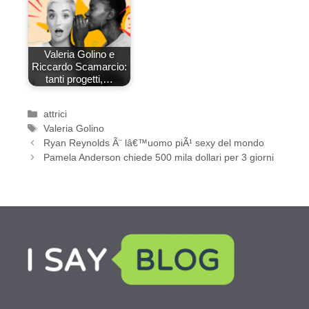
Valeria Golino e
Riccardo Scamarcio:
tanti progetti,…
Categorie
attrici
Tag
Valeria Golino
Ryan Reynolds Ã¨ lâ€™uomo piÃ¹ sexy del mondo
Pamela Anderson chiede 500 mila dollari per 3 giorni