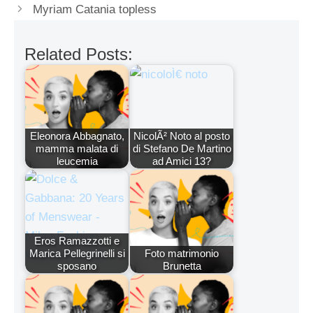
Myriam Catania topless
Related Posts:
Eleonora Abbagnato,
NicolÃ² Noto al posto
mamma malata di
di Stefano De Martino
leucemia
ad Amici 13?
Eros Ramazzotti e
Marica Pellegrinelli si
Foto matrimonio
sposano
Brunetta