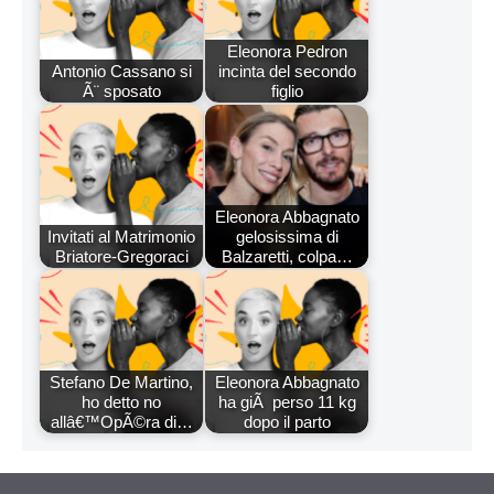
Eleonora Pedron
Antonio Cassano si
incinta del secondo
Ã¨ sposato
figlio
Eleonora Abbagnato
Invitati al Matrimonio
gelosissima di
Briatore-Gregoraci
Balzaretti, colpa…
Stefano De Martino,
Eleonora Abbagnato
ho detto no
ha giÃ perso 11 kg
allâ€™OpÃ©ra di…
dopo il parto