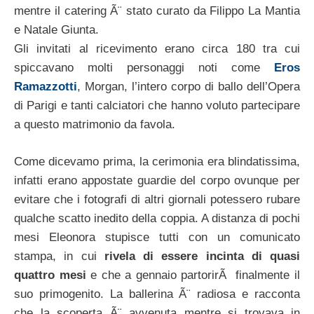
mentre il catering Ã¨ stato curato da Filippo La Mantia
e Natale Giunta.
Gli invitati al ricevimento erano circa 180 tra cui
spiccavano molti personaggi noti come
Eros
Ramazzotti
, Morgan, l’intero corpo di ballo dell’Opera
di Parigi e tanti calciatori che hanno voluto partecipare
a questo matrimonio da favola.
Come dicevamo prima, la cerimonia era blindatissima,
infatti erano appostate guardie del corpo ovunque per
evitare che i fotografi di altri giornali potessero rubare
qualche scatto inedito della coppia. A distanza di pochi
mesi Eleonora stupisce tutti con un comunicato
stampa, in cui
rivela di essere incinta di quasi
quattro mesi
e che a gennaio partorirÃ finalmente il
suo primogenito. La ballerina Ã¨ radiosa e racconta
che la scoperta Ã¨ avvenuta mentre si trovava in