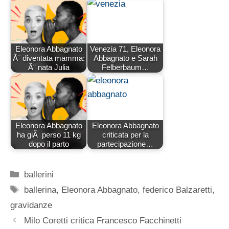
Eleonora Abbagnato
Venezia 71, Eleonora
Ã¨ diventata mamma:
Abbagnato e Sarah
Ã¨ nata Julia
Felberbaum…
Eleonora Abbagnato
Eleonora Abbagnato
ha giÃ perso 11 kg
criticata per la
dopo il parto
partecipazione…
Categorie
ballerini
Tag
ballerina
,
Eleonora Abbagnato
,
federico Balzaretti
,
gravidanze
Milo Coretti critica Francesco Facchinetti