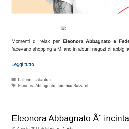
Momenti di relax per
Eleonora Abbagnato e Fede
facevano shopping a Milano in alcuni negozi di abbigli
Leggi tutto
Categorie
ballerini
,
calciatori
Tag
Eleonora Abbagnato
,
federico Balzaretti
Eleonora Abbagnato Ã¨ incint
31 Agosto 2011
di
Eleonora Costa