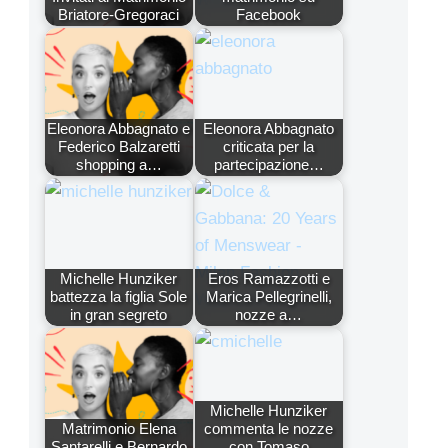
Briatore-Gregoraci
Facebook
Eleonora Abbagnato e
Eleonora Abbagnato
Federico Balzaretti
criticata per la
shopping a…
partecipazione…
Michelle Hunziker
Eros Ramazzotti e
battezza la figlia Sole
Marica Pellegrinelli,
in gran segreto
nozze a…
Michelle Hunziker
Matrimonio Elena
commenta le nozze
Santarelli e Bernardo
con Tomaso