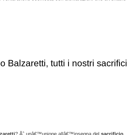
lzaretti, tutti i nostri sacrifici
aretti
? Ãˆ unâ€™unione allâ€™insegna del
sacrificio