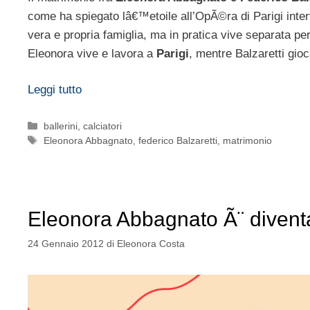
come ha spiegato lâ€™etoile all’OpÃ©ra di Parigi interv
vera e propria famiglia, ma in pratica vive separata per
Eleonora vive e lavora a
Parigi
, mentre Balzaretti gio
Leggi tutto
Categorie
ballerini
,
calciatori
Tag
Eleonora Abbagnato
,
federico Balzaretti
,
matrimonio
Eleonora Abbagnato Ã¨ divent
24 Gennaio 2012
di
Eleonora Costa