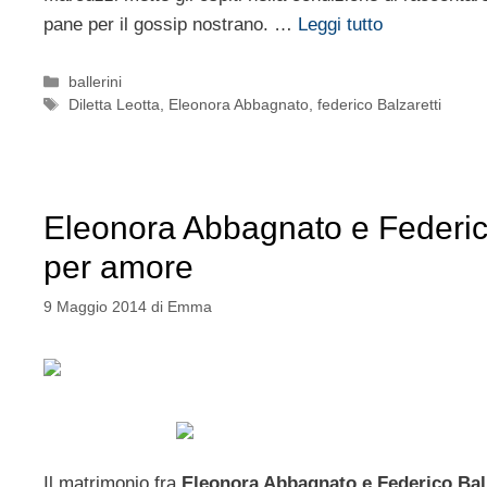
pane per il gossip nostrano. …
Leggi tutto
Categorie
ballerini
Tag
Diletta Leotta
,
Eleonora Abbagnato
,
federico Balzaretti
Eleonora Abbagnato e Federico Ba
per amore
9 Maggio 2014
di
Emma
Il matrimonio fra
Eleonora Abbagnato e Federico Balz