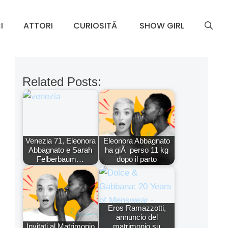
I
ATTORI
CURIOSITÃ
SHOW GIRL
Related Posts:
Venezia 71, Eleonora
Eleonora Abbagnato
Abbagnato e Sarah
ha giÃ perso 11 kg
Felberbaum…
dopo il parto
Eros Ramazzotti,
annuncio del
Invitati al Matrimonio
matrimonio su