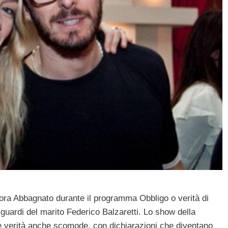
onora Abbagnato durante il programma Obbligo o verità di
guardi del marito Federico Balzaretti. Lo show della
re verità anche scomode, con dichiarazioni che diventano