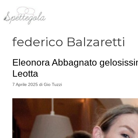
Vai
al
contenuto
federico Balzaretti
Eleonora Abbagnato gelosissima
Leotta
7 Aprile 2025
di
Gio Tuzzi