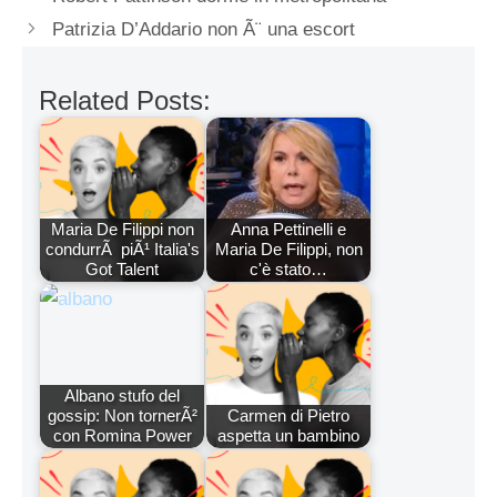
Patrizia D’Addario non Ã¨ una escort
Related Posts:
Maria De Filippi non
Anna Pettinelli e
condurrÃ piÃ¹ Italia's
Maria De Filippi, non
Got Talent
c'è stato…
Albano stufo del
gossip: Non tornerÃ²
Carmen di Pietro
con Romina Power
aspetta un bambino