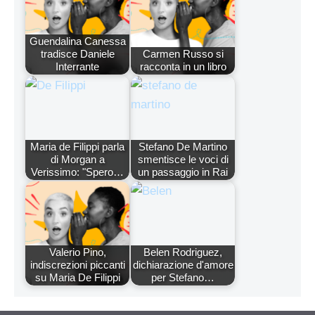
Guendalina Canessa
tradisce Daniele
Carmen Russo si
Interrante
racconta in un libro
Maria de Filippi parla
Stefano De Martino
di Morgan a
smentisce le voci di
Verissimo: "Spero…
un passaggio in Rai
Valerio Pino,
Belen Rodriguez,
indiscrezioni piccanti
dichiarazione d'amore
su Maria De Filippi
per Stefano…