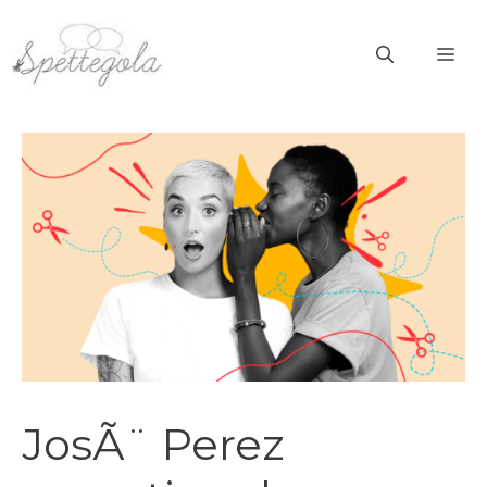
Vai
al
ME
contenuto
JosÃ¨ Perez