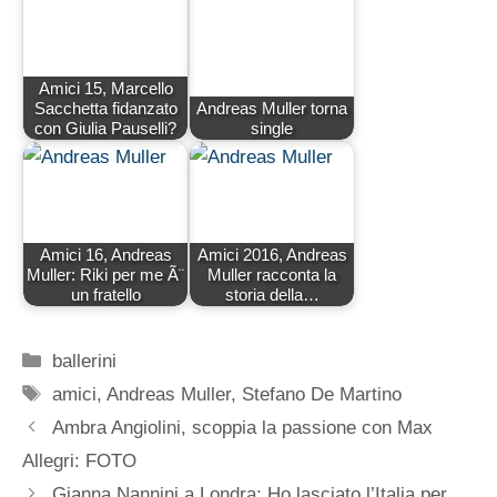
Amici 15, Marcello
Sacchetta fidanzato
Andreas Muller torna
con Giulia Pauselli?
single
Amici 16, Andreas
Amici 2016, Andreas
Muller: Riki per me Ã¨
Muller racconta la
un fratello
storia della…
Categorie
ballerini
Tag
amici
,
Andreas Muller
,
Stefano De Martino
Ambra Angiolini, scoppia la passione con Max
Allegri: FOTO
Gianna Nannini a Londra: Ho lasciato l’Italia per