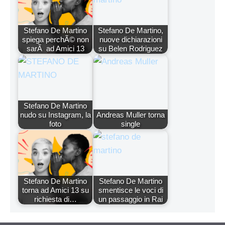
Stefano De Martino
Stefano De Martino,
spiega perchÃ© non
nuove dichiarazioni
sarÃ ad Amici 13
su Belen Rodriguez
Stefano De Martino
nudo su Instagram, la
Andreas Muller torna
foto
single
Stefano De Martino
Stefano De Martino
torna ad Amici 13 su
smentisce le voci di
richiesta di…
un passaggio in Rai