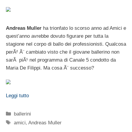
Andreas Muller
ha trionfato lo scorso anno ad Amici e
quest’anno avrebbe dovuto figurare per tutta la
stagione nel corpo di ballo dei professionisti. Qualcosa
perÃ² Ã¨ cambiato visto che il giovane ballerino non
sarÃ piÃ¹ nel programma di Canale 5 condotto da
Maria De Filippi. Ma cosa Ã¨ successo?
Leggi tutto
Categorie
ballerini
Tag
amici
,
Andreas Muller