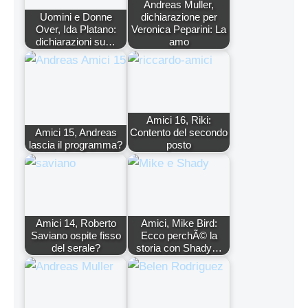
Andreas Muller,
Uomini e Donne
dichiarazione per
Over, Ida Platano:
Veronica Peparini: La
dichiarazioni su…
amo
Amici 16, Riki:
Amici 15, Andreas
Contento del secondo
lascia il programma?
posto
Amici 14, Roberto
Amici, Mike Bird:
Saviano ospite fisso
Ecco perchÃ© la
del serale?
storia con Shady…