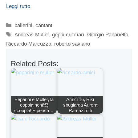
Leggi tutto
Categorie
ballerini
,
cantanti
Tag
Andreas Muller
,
geppi cucciari
,
Giorgio Panariello
,
Riccardo Marcuzzo
,
roberto saviano
Related Posts:
Peparini e Muller, la
Amici 16, Riki
coppia nonâ€¦
sbugiarda Aurora
scoppia! E pensa…
Ramazzotti