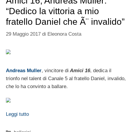
Amici 16, Andreas Muller:
“Dedico la vittoria a mio
fratello Daniel che Ã¨ invalido”
29 Maggio 2017
di
Eleonora Costa
Andreas Muller
, vincitore di
Amici 16
, dedica il
trionfo nel talent di Canale 5 al fratello Daniel, invalido,
che lo ha convinto a ballare.
Leggi tutto
Categorie