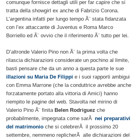
comunque fornisce dettagli utili per far capire che si
tratta della showgirl ex anche di Fabrizio Corona.
L’argentina infatti per lungo tempo Ã¨ stata fidanzata
con l’ex attaccante di Juventus e Roma Marco
Borriello ed Ã¨ ovvio che il riferimento Ã¨ tutto per lei.
D’altronde Valerio Pino non Ã¨ la prima volta che
rilascia dichiarazioni considerate un pochino al limite,
basti pensare che da un anno a questa parte le sue
illazioni su Maria De Filippi
e i suoi rapporti ambigui
con Emma Marrone (che la conduttrice avrebbe anche
forzatamente portato alla vittoria di Amici) hanno
riempito le pagine del web. Stavolta nel mirino di
Valerio Pino Ã¨ finita
Belen Rodriguez
che
probabilmente, impegnata come sarÃ
nei preparativi
del matrimonio
che si celebrerÃ il prossimo 20
settembre, nemmeno replicherÃ alle dichiarazioni del