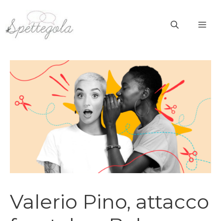
Vai
al
ME
contenuto
Valerio Pino, attacco