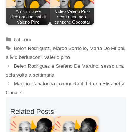
Amici, nuove
Video Valerio Pino
dichiarazioni hot di
semi-nudo nella
Valerio Pino
canzone Gogostar
Categorie
ballerini
Tag
Belen Rodriguez
,
Marco Borriello
,
Maria De Filippi
,
silvio berlusconi
,
valerio pino
Belen Rodriguez e Stefano De Martino, sesso una
sola volta a settimana
Maccio Capatonda commenta il flirt con Elisabetta
Canalis
Related Posts: