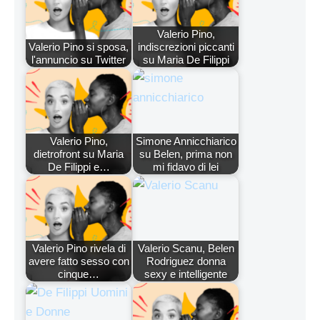
Valerio Pino,
Valerio Pino si sposa,
indiscrezioni piccanti
l'annuncio su Twitter
su Maria De Filippi
Valerio Pino,
Simone Annicchiarico
dietrofront su Maria
su Belen, prima non
De Filippi e…
mi fidavo di lei
Valerio Pino rivela di
Valerio Scanu, Belen
avere fatto sesso con
Rodriguez donna
cinque…
sexy e intelligente