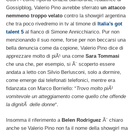
Gossipblog, Valerio Pino avrebbe sferrato
un attacco
nemmeno troppo velato
contro la showgirl argentina
che tra poco rivedremo in tv al timone di
Italia’s got
talent 5
al fianco di Simone Annicchiarico. Pur non
menzionando il suo nome, forse per non beccarsi una
bella denuncia come da copione, Valerio Pino dice di
apprezzare molto di piÃ¹ una come
Sara Tommasi
che una che, per esempio, si Ã¨ scoperto essere
andata a letto con Silvio Berlusconi, solo a dormire,
come emerge dai telefonati telefonici, mentre era
fidanzata con Marco Borriello: “
Trovo molto piÃ¹
vomitevole un atteggiamento come quello che offende
la dignitÃ delle donne
“.
Insomma il riferimento a
Belen Rodriguez
Ã¨ chiaro
anche se Valerio Pino non fa il nome della showgirl ma