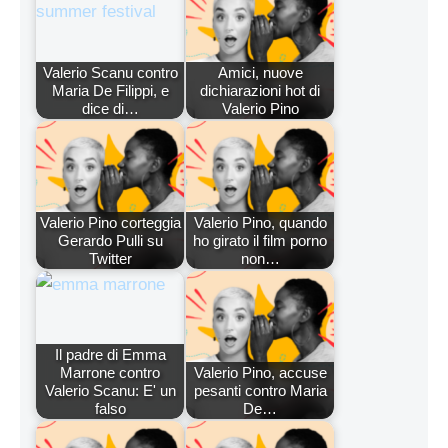
Valerio Scanu contro
Amici, nuove
Maria De Filippi, e
dichiarazioni hot di
dice di…
Valerio Pino
Valerio Pino corteggia
Valerio Pino, quando
Gerardo Pulli su
ho girato il film porno
Twitter
non…
Il padre di Emma
Marrone contro
Valerio Pino, accuse
Valerio Scanu: E' un
pesanti contro Maria
falso
De…