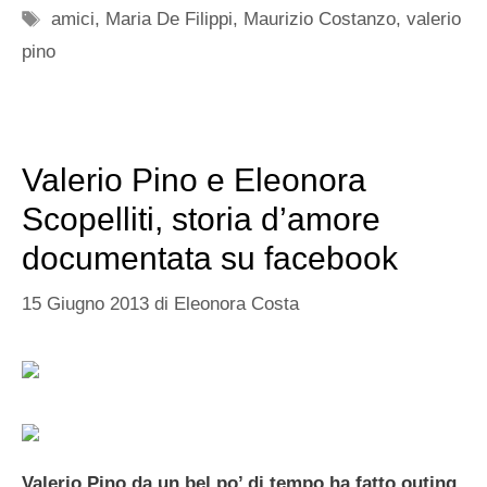
Tag
amici
,
Maria De Filippi
,
Maurizio Costanzo
,
valerio
pino
Valerio Pino e Eleonora
Scopelliti, storia d’amore
documentata su facebook
15 Giugno 2013
di
Eleonora Costa
Valerio Pino da un bel po’ di tempo ha fatto outing,