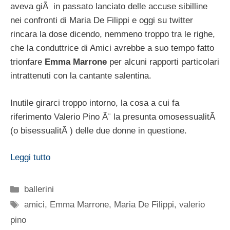
aveva giÃ in passato lanciato delle accuse sibilline
nei confronti di Maria De Filippi e oggi su twitter
rincara la dose dicendo, nemmeno troppo tra le righe,
che la conduttrice di Amici avrebbe a suo tempo fatto
trionfare
Emma Marrone
per alcuni rapporti particolari
intrattenuti con la cantante salentina.
Inutile girarci troppo intorno, la cosa a cui fa
riferimento Valerio Pino Ã¨ la presunta omosessualitÃ
(o bisessualitÃ ) delle due donne in questione.
Leggi tutto
Categorie
ballerini
Tag
amici
,
Emma Marrone
,
Maria De Filippi
,
valerio
pino