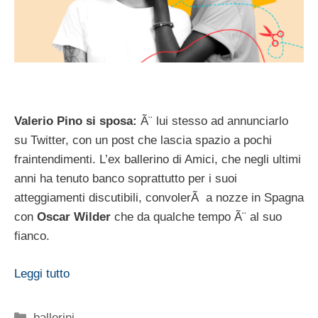
Valerio Pino si sposa:
Ã¨ lui stesso ad annunciarlo
su Twitter, con un post che lascia spazio a pochi
fraintendimenti. L’ex ballerino di Amici, che negli ultimi
anni ha tenuto banco soprattutto per i suoi
atteggiamenti discutibili, convolerÃ a nozze in Spagna
con
Oscar Wilder
che da qualche tempo Ã¨ al suo
fianco.
Leggi tutto
Categorie
ballerini