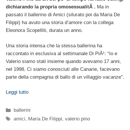
dichiarando la propria omosessualitÃ .
Ma in
passato il ballerino di Amici (silurato poi da Maria De
Filippi) ha avuto una storia d’amore con la collega
Eleonora Scopelliti, durata un anno.
Una storia intensa che la stessa ballerina ha
raccontato in esclusiva al settimanale Di PiÃ¹: “Io e
Valerio siamo stati insieme quando avevamo 17 anni,
nel 1998. Ci siamo conosciuti alle Canarie, facevano
parte della compagnia di ballo di un villaggio vacanze”.
Leggi tutto
Categorie
ballerini
Tag
amici
,
Maria De Filippi
,
valerio pino