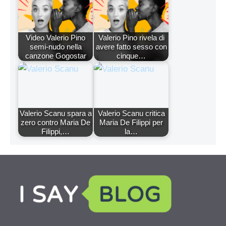
Video Valerio Pino
Valerio Pino rivela di
semi-nudo nella
avere fatto sesso con
canzone Gogostar
cinque…
Valerio Scanu spara a
Valerio Scanu critica
zero contro Maria De
Maria De Filippi per
Filippi,…
la…