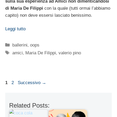
sulla sua esperienza ad Amici non dimenticandosi
di Maria De Filippi
con la quale (tutti ormai l’abbiamo
capito) non deve essersi lasciato benissimo.
Leggi tutto
Categorie
ballerini
,
oops
Tag
amici
,
Maria De Filippi
,
valerio pino
Pagina
Pagina
1
2
Successivo
→
Related Posts: