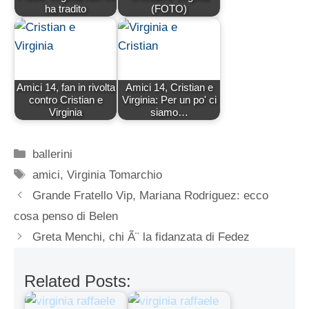
ha tradito
(FOTO)
Amici 14, fan in rivolta
Amici 14, Cristian e
contro Cristian e
Virginia: Per un po' ci
Virginia
siamo…
Categorie
ballerini
Tag
amici
,
Virginia Tomarchio
Grande Fratello Vip, Mariana Rodriguez: ecco
cosa penso di Belen
Greta Menchi, chi Ã¨ la fidanzata di Fedez
Related Posts: