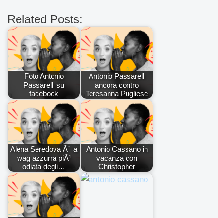
Related Posts:
Foto Antonio
Antonio Passarelli
Passarelli su
ancora contro
facebook
Teresanna Pugliese
Alena Seredova Ã¨ la
Antonio Cassano in
wag azzurra piÃ¹
vacanza con
odiata degli…
Christopher