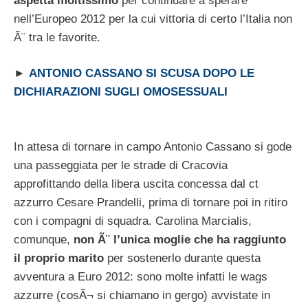
aspetta moltissimo
per continuare a sperare
nell’Europeo 2012 per la cui vittoria di certo l’Italia non
Ã¨ tra le favorite.
►
ANTONIO CASSANO SI SCUSA DOPO LE
DICHIARAZIONI SUGLI OMOSESSUALI
In attesa di tornare in campo Antonio Cassano si gode
una passeggiata per le strade di Cracovia
approfittando della libera uscita concessa dal ct
azzurro Cesare Prandelli, prima di tornare poi in ritiro
con i compagni di squadra. Carolina Marcialis,
comunque,
non Ã¨ l’unica moglie che ha raggiunto
il proprio marito
per sostenerlo durante questa
avventura a Euro 2012: sono molte infatti le wags
azzurre (cosÃ¬ si chiamano in gergo) avvistate in