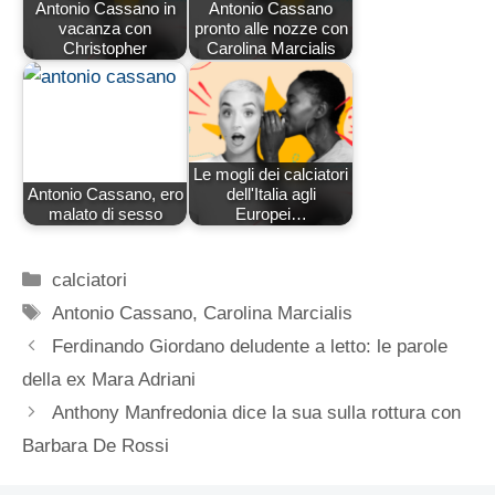
Antonio Cassano in
Antonio Cassano
vacanza con
pronto alle nozze con
Christopher
Carolina Marcialis
Le mogli dei calciatori
Antonio Cassano, ero
dell'Italia agli
malato di sesso
Europei…
Categorie
calciatori
Tag
Antonio Cassano
,
Carolina Marcialis
Ferdinando Giordano deludente a letto: le parole
della ex Mara Adriani
Anthony Manfredonia dice la sua sulla rottura con
Barbara De Rossi