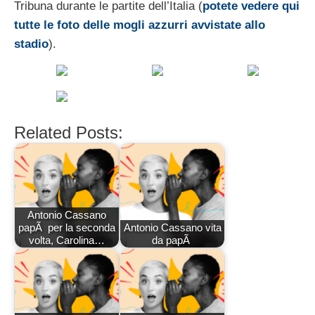
Tribuna durante le partite dell’Italia (
potete vedere qui
tutte le foto delle mogli azzurri avvistate allo
stadio
).
Related Posts:
Antonio Cassano
papÃ per la seconda
Antonio Cassano vita
volta, Carolina…
da papÃ