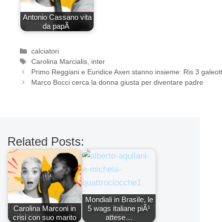
Antonio Cassano vita
da papÃ
Categorie
calciatori
Tag
Carolina Marcialis
,
inter
Primo Reggiani e Euridice Axen stanno insieme: Ris 3 galeo
Marco Bocci cerca la donna giusta per diventare padre
Related Posts:
Mondiali in Brasile, le
Carolina Marconi in
5 wags italiane piÃ¹
crisi con suo marito
attese…