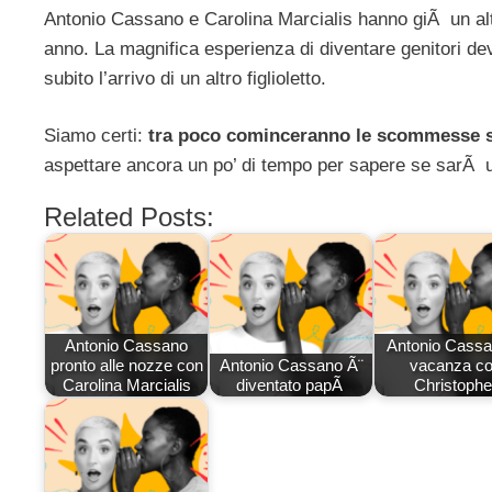
Antonio Cassano e Carolina Marcialis hanno giÃ un a
anno. La magnifica esperienza di diventare genitori dev
subito l’arrivo di un altro figlioletto.
Siamo certi:
tra poco cominceranno le scommesse s
aspettare ancora un po’ di tempo per sapere se sar
Related Posts:
Antonio Cassano
Antonio Cassa
pronto alle nozze con
Antonio Cassano Ã¨
vacanza c
Carolina Marcialis
diventato papÃ
Christophe