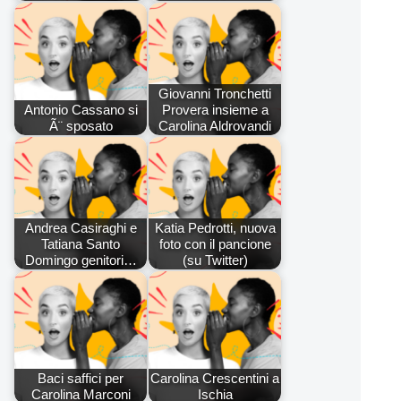
Giovanni Tronchetti
Antonio Cassano si
Provera insieme a
Ã¨ sposato
Carolina Aldrovandi
Andrea Casiraghi e
Katia Pedrotti, nuova
Tatiana Santo
foto con il pancione
Domingo genitori…
(su Twitter)
Baci saffici per
Carolina Crescentini a
Carolina Marconi
Ischia