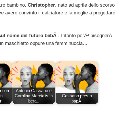
ltro bambino,
Christopher
, nato ad aprile dello scorso
e avere convinto il calciatore e la moglie a progettare
ul nome del futuro bebÃ¨.
Intanto perÃ² bisognerÃ
Ã un maschietto oppure una femminuccia…
no in
Antonio Cassano e
on
Carolina Marcialis in
Cassano presto
r
libera…
papÃ