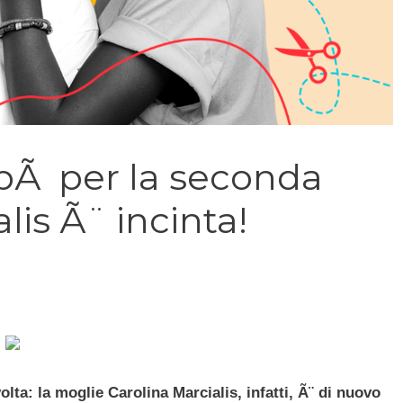
pÃ per la seconda
lis Ã¨ incinta!
a: la moglie Carolina Marcialis, infatti, Ã¨ di nuovo