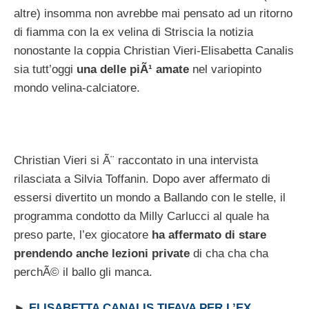
altre) insomma non avrebbe mai pensato ad un ritorno
di fiamma con la ex velina di Striscia la notizia
nonostante la coppia Christian Vieri-Elisabetta Canalis
sia tutt’oggi
una delle piÃ¹ amate
nel variopinto
mondo velina-calciatore.
Christian Vieri si Ã¨ raccontato in una intervista
rilasciata a Silvia Toffanin. Dopo aver affermato di
essersi divertito un mondo a Ballando con le stelle, il
programma condotto da Milly Carlucci al quale ha
preso parte, l’ex giocatore
ha affermato di stare
prendendo anche lezioni private
di cha cha cha
perchÃ© il ballo gli manca.
►
ELISABETTA CANALIS TIFAVA PER L’EX