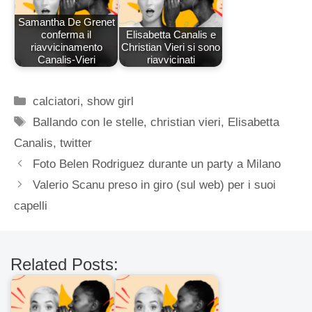
Samantha De Grenet
conferma il
Elisabetta Canalis e
riavvicinamento
Christian Vieri si sono
Canalis-Vieri
riavvicinati
Categorie
calciatori
,
show girl
Tag
Ballando con le stelle
,
christian vieri
,
Elisabetta
Canalis
,
twitter
Foto Belen Rodriguez durante un party a Milano
Valerio Scanu preso in giro (sul web) per i suoi
capelli
Related Posts: