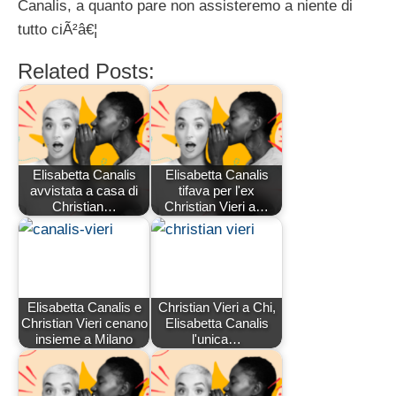
Canalis, a quanto pare non assisteremo a niente di
tutto ciÃ²â€¦
Related Posts:
Elisabetta Canalis
Elisabetta Canalis
avvistata a casa di
tifava per l'ex
Christian…
Christian Vieri a…
Elisabetta Canalis e
Christian Vieri a Chi,
Christian Vieri cenano
Elisabetta Canalis
insieme a Milano
l'unica…