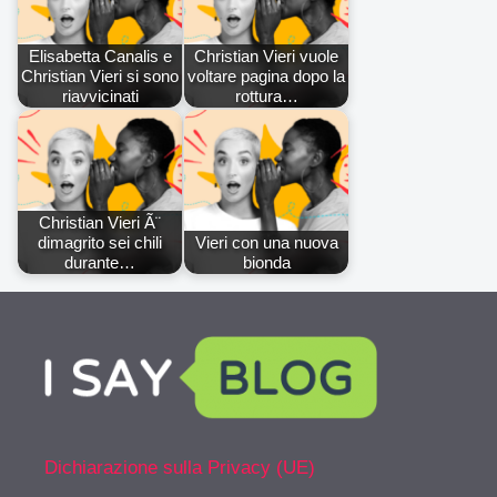
Elisabetta Canalis e
Christian Vieri vuole
Christian Vieri si sono
voltare pagina dopo la
riavvicinati
rottura…
Christian Vieri Ã¨
dimagrito sei chili
Vieri con una nuova
durante…
bionda
Dichiarazione sulla Privacy (UE)