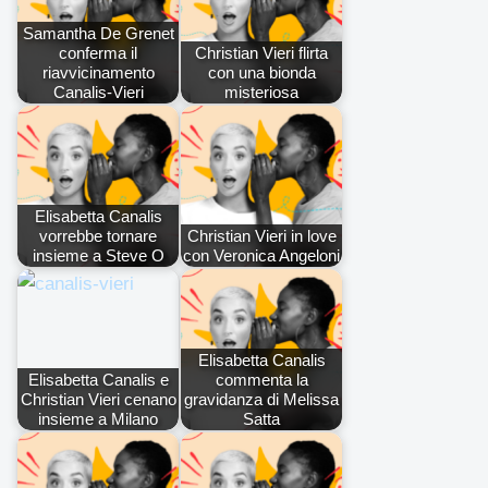
Samantha De Grenet
conferma il
Christian Vieri flirta
riavvicinamento
con una bionda
Canalis-Vieri
misteriosa
Elisabetta Canalis
vorrebbe tornare
Christian Vieri in love
insieme a Steve O
con Veronica Angeloni
Elisabetta Canalis
Elisabetta Canalis e
commenta la
Christian Vieri cenano
gravidanza di Melissa
insieme a Milano
Satta