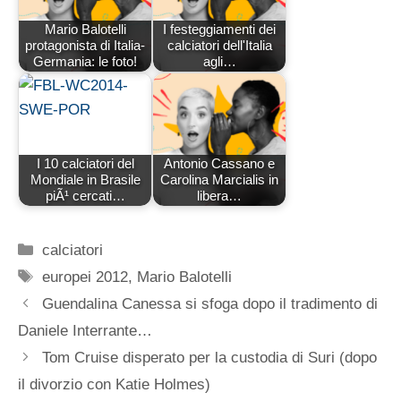
Mario Balotelli
I festeggiamenti dei
protagonista di Italia-
calciatori dell'Italia
Germania: le foto!
agli…
I 10 calciatori del
Antonio Cassano e
Mondiale in Brasile
Carolina Marcialis in
piÃ¹ cercati…
libera…
Categorie
calciatori
Tag
europei 2012
,
Mario Balotelli
Guendalina Canessa si sfoga dopo il tradimento di
Daniele Interrante…
Tom Cruise disperato per la custodia di Suri (dopo
il divorzio con Katie Holmes)