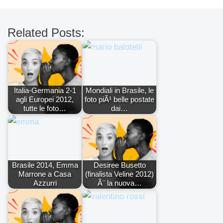
Related Posts:
Italia-Germania 2-1
Mondiali in Brasile, le
agli Europei 2012,
foto piÃ¹ belle postate
tutte le foto…
dai…
Brasile 2014, Emma
Desiree Busetto
Marrone a Casa
(finalista Veline 2012)
Azzurri
Ã¨ la nuova…