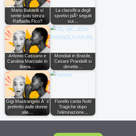
Mario Balotelli si
La classifica degli
sente solo senza
sportivi piÃ¹ seguiti
Raffaella Fico?
sui…
Antonio Cassano e
Mondiali in Brasile,
Carolina Marcialis in
Cesare Prandelli si
libera…
dimette…
Gigi Mastrangelo Ã¨ il
Fiorello canta Notti
preferito dalle donne
Tragiche dopo
alle…
l'eliminazione…