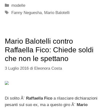
Categorie
modelle
Tag
Fanny Neguesha
,
Mario Balotelli
Mario Balotelli contro
Raffaella Fico: Chiede soldi
che non le spettano
3 Luglio 2016
di
Eleonora Costa
Di solito Ã¨
Raffaella Fico
a rilasciare dichiarazioni
pesanti sul suo ex, ma a questo giro Ã¨
Mario