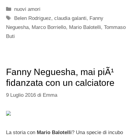
Categorie
nuovi amori
Tag
Belen Rodriguez
,
claudia galanti
,
Fanny
Neguesha
,
Marco Borriello
,
Mario Balotelli
,
Tommaso
Buti
Fanny Neguesha, mai piÃ¹
fidanzata con un calciatore
9 Luglio 2016
di
Emma
La storia con
Mario Balotelli
? Una specie di incubo