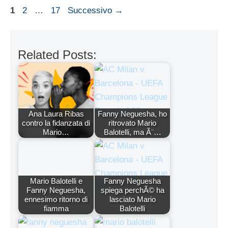
Pagina
Pagina
Pagina
1
2
…
17
Successivo
→
Related Posts:
Ana Laura Ribas
Fanny Neguesha, ho
contro la fidanzata di
ritrovato Mario
Mario…
Balotelli, ma Ã¨…
Mario Balotelli e
Fanny Neguesha
Fanny Neguesha,
spiega perchÃ© ha
ennesimo ritorno di
lasciato Mario
fiamma
Balotelli