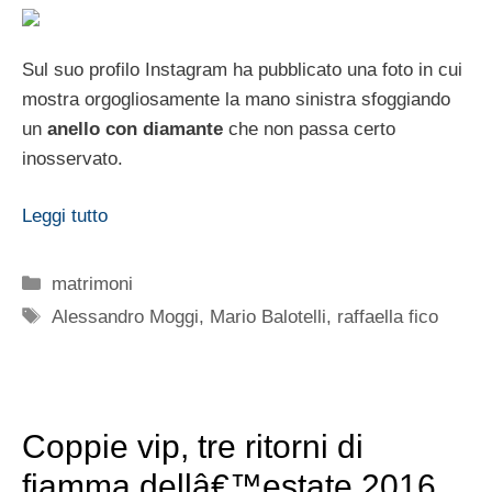
Sul suo profilo Instagram ha pubblicato una foto in cui
mostra orgogliosamente la mano sinistra sfoggiando
un
anello con diamante
che non passa certo
inosservato.
Leggi tutto
Categorie
matrimoni
Tag
Alessandro Moggi
,
Mario Balotelli
,
raffaella fico
Coppie vip, tre ritorni di
fiamma dellâ€™estate 2016