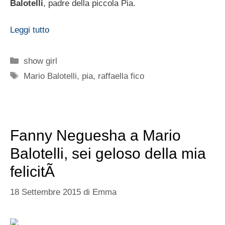
Balotelli
, padre della piccola Pia.
Leggi tutto
Categorie
show girl
Tag
Mario Balotelli
,
pia
,
raffaella fico
Fanny Neguesha a Mario
Balotelli, sei geloso della mia
felicitÃ
18 Settembre 2015
di
Emma