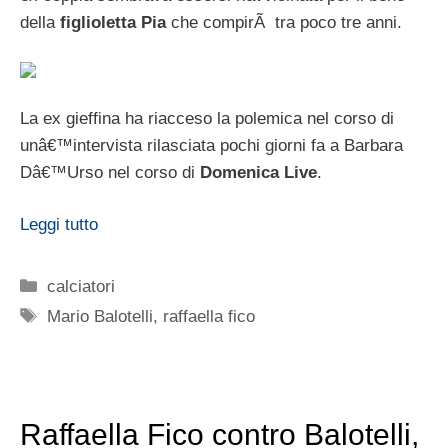
della
figlioletta Pia
che compirÃ tra poco tre anni.
La ex gieffina ha riacceso la polemica nel corso di
unâ€™intervista rilasciata pochi giorni fa a Barbara
Dâ€™Urso nel corso di
Domenica Live
.
Leggi tutto
Categorie
calciatori
Tag
Mario Balotelli
,
raffaella fico
Raffaella Fico contro Balotelli,