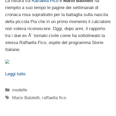
La rottura tra
Raffaella Fico
e
Mario Balotelli
ha
riempito a suo tempo le pagine dei settimanali di
cronaca rosa soprattutto per la battaglia sulla nascita
della piccola Pia che in un primo momento il calciatore
non voleva riconoscere. Oggi, dopo anni, il rapporto
tra i due ex Ã¨ tornato civile come ha sottolineato la
stessa Raffaella Fico, ospite del programma Storie
Italiane.
Leggi tutto
Categorie
modelle
Tag
Mario Balotelli
,
raffaella fico