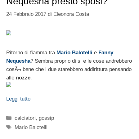
Nequesha presto sposi?
24 Febbraio 2017
di
Eleonora Costa
Ritorno di fiamma tra
Mario Balotelli
e
Fanny
Nequesha
? Sembra proprio di si e le cose andrebbero
cosÃ¬ bene che i due starebbero addirittura pensando
alle
nozze
.
Leggi tutto
Categorie
calciatori
,
gossip
Tag
Mario Balotelli