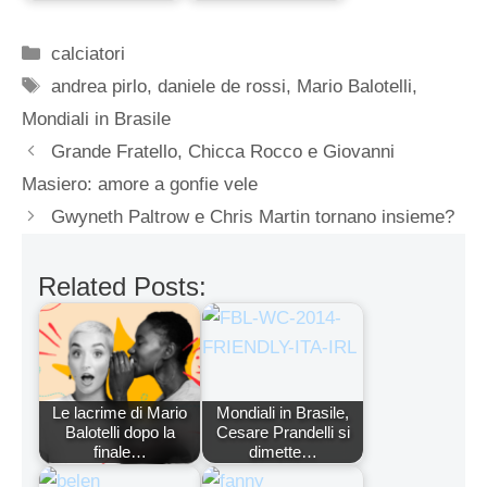
Categorie
calciatori
Tag
andrea pirlo
,
daniele de rossi
,
Mario Balotelli
,
Mondiali in Brasile
Grande Fratello, Chicca Rocco e Giovanni
Masiero: amore a gonfie vele
Gwyneth Paltrow e Chris Martin tornano insieme?
Related Posts:
Le lacrime di Mario
Mondiali in Brasile,
Balotelli dopo la
Cesare Prandelli si
finale…
dimette…