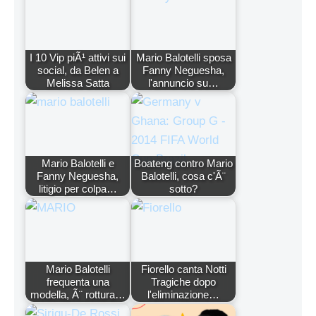
I 10 Vip piÃ¹ attivi sui
Mario Balotelli sposa
social, da Belen a
Fanny Neguesha,
Melissa Satta
l'annuncio su…
Mario Balotelli e
Boateng contro Mario
Fanny Neguesha,
Balotelli, cosa c'Ã¨
litigio per colpa…
sotto?
Mario Balotelli
Fiorello canta Notti
frequenta una
Tragiche dopo
modella, Ã¨ rottura…
l'eliminazione…