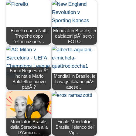
Fiorello canta Notti
Mondiali in Brasile, i 5
Tragiche dopo
calciatori piÃ¹ sexy:
l'eliminazione…
FOTO
Fanni Neguesha Ã¨
incinta e Mario
Mondiali in Brasile, le
Balotelli di nuovo
5 wags italiane piÃ¹
papÃ ?
attese…
Mondiali in Brasile,
Finale Mondiali in
dalla Seredova alla
Brasile, l'elenco dei
D'Amico:…
Vip…