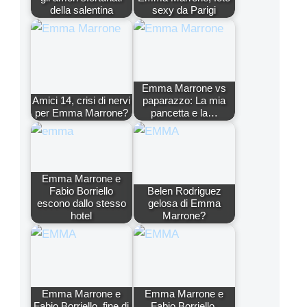
della salentina
sexy da Parigi
Emma Marrone vs
Amici 14, crisi di nervi
paparazzo: La mia
per Emma Marrone?
pancetta e la…
Emma Marrone e
Fabio Borriello
Belen Rodriguez
escono dallo stesso
gelosa di Emma
hotel
Marrone?
Emma Marrone e
Emma Marrone e
Fabio Borriello, fine di
Fabio Borriello,