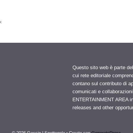
k
Questo sito web è parte d
cui rete editoriale compren
contano sul contributo di ap
comunicati e collaborazion
ENTERTAINMENT AREA insid
releases and other opportu
© 2026 Gossip | Spettegola
• Creato con
GeneratePress