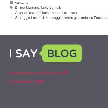
Categorie
cantante
Tag
Emma Marrone
,
fabio borriello
Arisa criticata dai fans, troppo distaccata
Selvaggia Lucarelli, messaggio contro gli uomini su Faceboo
Dichiarazione sulla Privacy (UE)
Cookie Policy (UE)