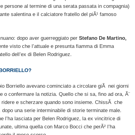
re persone al termine di una serata passata in compagnia)
nte salentina e il calciatore fratello del piÃ¹ famoso
inuano: dopo aver guerreggiato per
Stefano De Martino,
ente visto che l’attuale e presunta fiamma di Emma
atello dell’ex di Belen Rodriguez.
 BORRIELLO?
io Borriello avevano cominciato a circolare giÃ nei giorni
 o confermare la notizia. Quello che si sa, fino ad ora, Ã¨
he ridere e scherzare quando sono insieme. ChissÃ che
, dopo una serie interminabile di storie terminate male.
 l’ha lasciata per Belen Rodriguez, la ex vincitrice di
tunate, ultima quella con Marco Bocci che perÃ² l’ha
ecordo il mese scorso.