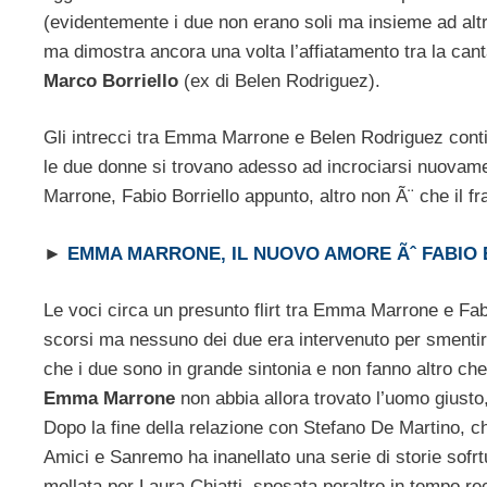
(evidentemente i due non erano soli ma insieme ad alt
ma dimostra ancora una volta l’affiatamento tra la canta
Marco Borriello
(ex di Belen Rodriguez).
Gli intrecci tra Emma Marrone e Belen Rodriguez cont
le due donne si trovano adesso ad incrociarsi nuovam
Marrone, Fabio Borriello appunto, altro non Ã¨ che il fr
►
EMMA MARRONE, IL NUOVO AMORE Ãˆ FABIO
Le voci circa un presunto flirt tra Emma Marrone e Fab
scorsi ma nessuno dei due era intervenuto per smentire
che i due sono in grande sintonia e non fanno altro c
Emma Marrone
non abbia allora trovato l’uomo giusto
Dopo la fine della relazione con Stefano De Martino, che
Amici e Sanremo ha inanellato una serie di storie sofr
mollata per Laura Chiatti, sposata peraltro in tempo r