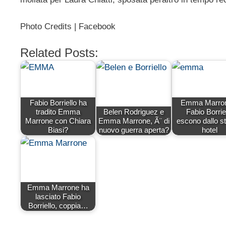
Photo Credits | Facebook
Related Posts:
Fabio Borriello ha
Emma Marron
tradito Emma
Belen Rodriguez e
Fabio Borrie
Marrone con Chiara
Emma Marrone, Ã¨ di
escono dallo s
Biasi?
nuovo guerra aperta?
hotel
Emma Marrone ha
lasciato Fabio
Borriello, coppia…