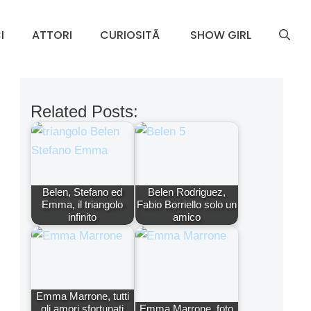
I
ATTORI
CURIOSITÃ
SHOW GIRL
Related Posts:
Belen, Stefano ed
Belen Rodriguez,
Emma, il triangolo
Fabio Borriello solo un
infinito
amico
Emma Marrone, tutti
gli amori sfortunati
Emma Marrone, foto