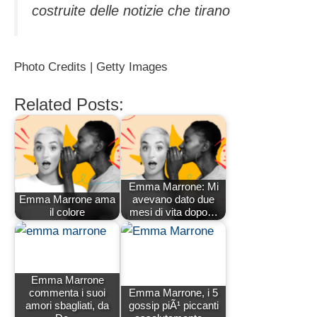
costruite delle notizie che tirano
Photo Credits | Getty Images
Related Posts:
Emma Marrone: Mi
Emma Marrone ama
avevano dato due
il colore
mesi di vita dopo…
Emma Marrone
commenta i suoi
Emma Marrone, i 5
amori sbagliati, da
gossip piÃ¹ piccanti