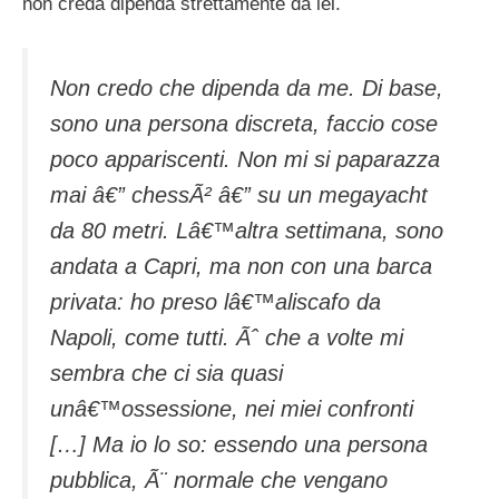
non creda dipenda strettamente da lei.
Non credo che dipenda da me. Di base,
sono una persona discreta, faccio cose
poco appariscenti. Non mi si paparazza
mai â€” chessÃ² â€” su un megayacht
da 80 metri. Lâ€™altra settimana, sono
andata a Capri, ma non con una barca
privata: ho preso lâ€™aliscafo da
Napoli, come tutti. Ãˆ che a volte mi
sembra che ci sia quasi
unâ€™ossessione, nei miei confronti
[…] Ma io lo so: essendo una persona
pubblica, Ã¨ normale che vengano