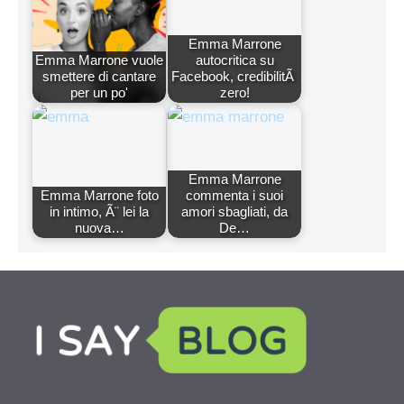
Emma Marrone
Emma Marrone vuole
autocritica su
smettere di cantare
Facebook, credibilitÃ
per un po'
zero!
Emma Marrone
Emma Marrone foto
commenta i suoi
in intimo, Ã¨ lei la
amori sbagliati, da
nuova…
De…