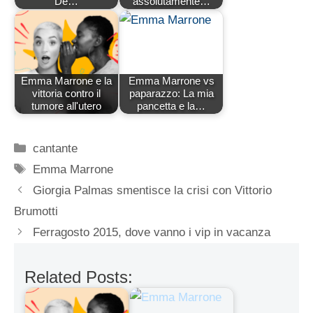
De…
assolutamente…
Emma Marrone e la
Emma Marrone vs
vittoria contro il
paparazzo: La mia
tumore all'utero
pancetta e la…
Categorie
cantante
Tag
Emma Marrone
Giorgia Palmas smentisce la crisi con Vittorio
Brumotti
Ferragosto 2015, dove vanno i vip in vacanza
Related Posts: