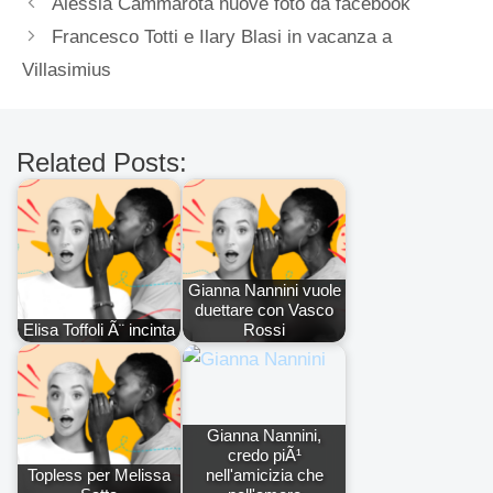
Alessia Cammarota nuove foto da facebook
Francesco Totti e Ilary Blasi in vacanza a
Villasimius
Related Posts:
Gianna Nannini vuole
duettare con Vasco
Elisa Toffoli Ã¨ incinta
Rossi
Gianna Nannini,
credo piÃ¹
Topless per Melissa
nell'amicizia che