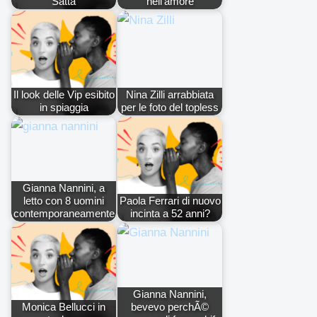
Satta
nell'amore
Il look delle Vip esibito
Nina Zilli arrabbiata
in spiaggia
per le foto del topless
Gianna Nannini, a
letto con 8 uomini
Paola Ferrari di nuovo
contemporaneamente
incinta a 52 anni?
Gianna Nannini,
Monica Bellucci in
bevevo perchÃ©