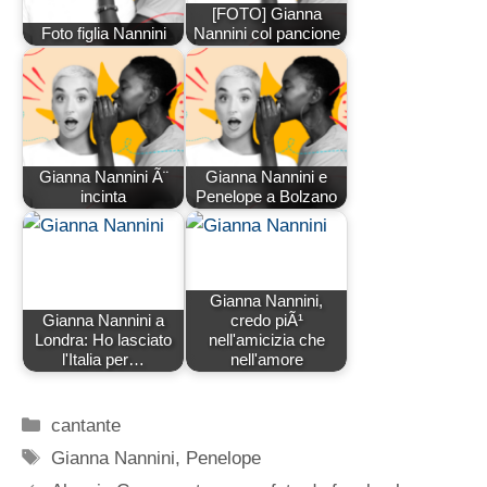
[FOTO] Gianna
Foto figlia Nannini
Nannini col pancione
Gianna Nannini Ã¨
Gianna Nannini e
incinta
Penelope a Bolzano
Gianna Nannini,
Gianna Nannini a
credo piÃ¹
Londra: Ho lasciato
nell'amicizia che
l'Italia per…
nell'amore
Categorie
cantante
Tag
Gianna Nannini
,
Penelope