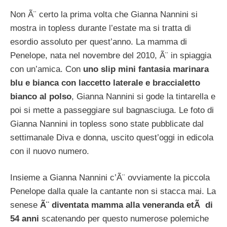
Non Ã¨ certo la prima volta che Gianna Nannini si
mostra in topless durante l’estate ma si tratta di
esordio assoluto per quest’anno. La mamma di
Penelope, nata nel novembre del 2010, Ã¨ in spiaggia
con un’amica. Con
uno slip mini fantasia marinara
blu e bianca con laccetto laterale e braccialetto
bianco al polso
, Gianna Nannini si gode la tintarella e
poi si mette a passeggiare sul bagnasciuga. Le foto di
Gianna Nannini in topless sono state pubblicate dal
settimanale Diva e donna, uscito quest’oggi in edicola
con il nuovo numero.
Insieme a Gianna Nannini c’Ã¨ ovviamente la piccola
Penelope dalla quale la cantante non si stacca mai. La
senese
Ã¨ diventata mamma alla veneranda etÃ di
54 anni
scatenando per questo numerose polemiche