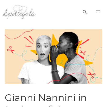
Vai
al
ME
contenuto
Gianni Nannini in