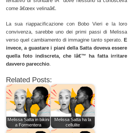
tentativo di sfondare lÃ dove nessuno la conosceva
come â€œex velinaâ€.
La sua riappacificazione con Bobo Vieri e la loro
convivenza, sarebbe uno dei primi passi di Melissa
verso quel cambiamento di immagine tanto sperato.
E
invece, a guastare i piani della Satta doveva essere
quella foto indiscreta, che lâ€™ ha fatta irritare
davvero parecchio
.
Related Posts:
Melissa Satta in bikini
Melissa Satta ha la
a Formentera
cellulite