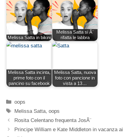
Melissa Satta si Ã¨
Melissa Satta in bikini
rifatta le labbra
Melissa Satta incinta,
Melissa Satta, nuova
prime foto con il
foto con pancione in
pancino su facebook
vista a 13…
Categorie
oops
Tag
Melissa Satta
,
oops
Rosita Celentano frequenta JosÃ¨
Principe William e Kate Middleton in vacanza ai