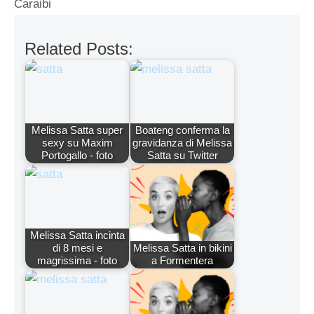
Caraibi
Related Posts:
Melissa Satta super
Boateng conferma la
sexy su Maxim
gravidanza di Melissa
Portogallo - foto
Satta su Twitter
Melissa Satta incinta
di 8 mesi e
Melissa Satta in bikini
magrissima - foto
a Formentera