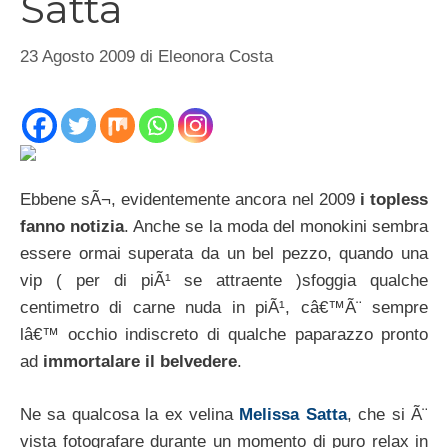
Satta
23 Agosto 2009
di
Eleonora Costa
Ebbene sÃ¬, evidentemente ancora nel 2009
i topless
fanno notizia
. Anche se la moda del monokini sembra
essere ormai superata da un bel pezzo, quando una
vip ( per di piÃ¹ se attraente )sfoggia qualche
centimetro di carne nuda in piÃ¹, câ€™Ã¨ sempre
lâ€™ occhio indiscreto di qualche paparazzo pronto
ad
immortalare il belvedere
.
Ne sa qualcosa la ex velina
Melissa Satta
, che si Ã¨
vista fotografare durante un momento di puro relax in