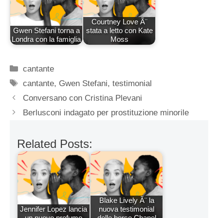
Courtney Love Ã¨
Gwen Stefani torna a
stata a letto con Kate
Londra con la famiglia
Moss
Categorie
cantante
Tag
cantante
,
Gwen Stefani
,
testimonial
Conversano con Cristina Plevani
Berlusconi indagato per prostituzione minorile
Related Posts:
Blake Lively Ã¨ la
Jennifer Lopez lancia
nuova testimonial
un nuovo profumo
delle borse Chanel