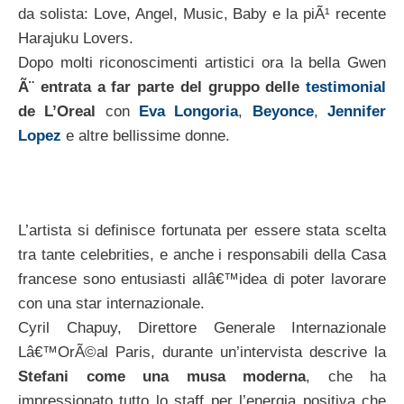
da solista: Love, Angel, Music, Baby e la piÃ¹ recente
Harajuku Lovers.
Dopo molti riconoscimenti artistici ora la bella Gwen
Ã¨ entrata a far parte del gruppo delle
testimonial
de L’Oreal
con
Eva Longoria
,
Beyonce
,
Jennifer
Lopez
e altre bellissime donne.
L’artista si definisce fortunata per essere stata scelta
tra tante celebrities, e anche i responsabili della Casa
francese sono entusiasti allâ€™idea di poter lavorare
con una star internazionale.
Cyril Chapuy, Direttore Generale Internazionale
Lâ€™OrÃ©al Paris, durante un’intervista descrive la
Stefani come una musa moderna
, che ha
impressionato tutto lo staff per l’energia positiva che