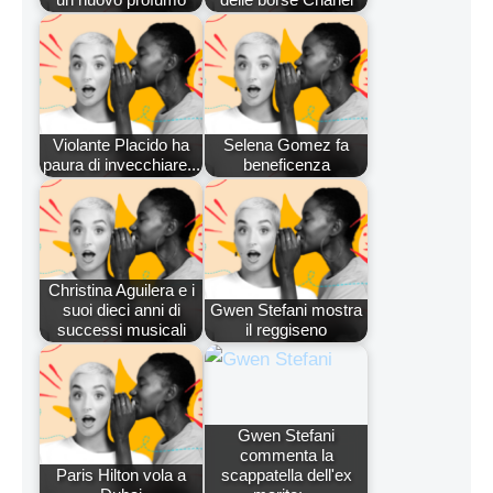
Violante Placido ha
Selena Gomez fa
paura di invecchiare...
beneficenza
Christina Aguilera e i
suoi dieci anni di
Gwen Stefani mostra
successi musicali
il reggiseno
Gwen Stefani
commenta la
Paris Hilton vola a
scappatella dell'ex