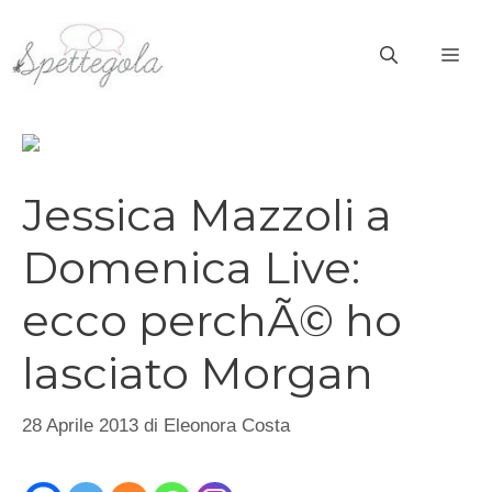
Vai
al
ME
contenuto
Jessica Mazzoli a
Domenica Live:
ecco perchÃ© ho
lasciato Morgan
28 Aprile 2013
di
Eleonora Costa