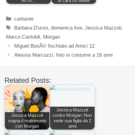
ecco…
di Lara su twitter
Categorie
cantante
Tag
Barbara D'urso
,
domenica live
,
Jessica Mazzoli
,
Marco Castoldi
,
Morgan
Miguel BosÃ© fischiato ad Amici 12
Alessia Marcuzzi, foto in costume a 16 anni
Related Posts:
Jessica Mazzoli
Jessica Mazzoli
contro Morgan: Non
sogna il matrimonio
vede sua figlia da 2
con Morgan
anni