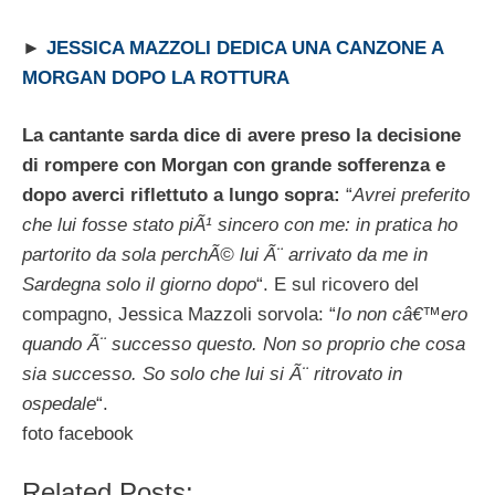
►
JESSICA MAZZOLI DEDICA UNA CANZONE A
MORGAN DOPO LA ROTTURA
La cantante sarda dice di avere preso la decisione
di rompere con Morgan con grande sofferenza e
dopo averci riflettuto a lungo sopra:
“
Avrei preferito
che lui fosse stato piÃ¹ sincero con me: in pratica ho
partorito da sola perchÃ© lui Ã¨ arrivato da me in
Sardegna solo il giorno dopo
“. E sul ricovero del
compagno, Jessica Mazzoli sorvola: “
Io non câ€™ero
quando Ã¨ successo questo. Non so proprio che cosa
sia successo. So solo che lui si Ã¨ ritrovato in
ospedale
“.
foto facebook
Related Posts: