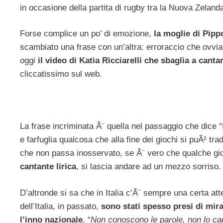
in occasione della partita di rugby tra la Nuova Zelanda 
Forse complice un po’ di emozione,
la moglie di Pipp
scambiato una frase con un’altra: erroraccio che ovvia
oggi
il video di Katia Ricciarelli che sbaglia a cant
cliccatissimo sul web.
La frase incriminata Ã¨ quella nel passaggio che dice “D
e farfuglia qualcosa che alla fine dei giochi si puÃ² tra
che non passa inosservato, se Ã¨ vero che qualche gioca
cantante lirica
, si lascia andare ad un mezzo sorriso.
D’altronde si sa che in Italia c’Ã¨ sempre una certa att
dell’Italia, in passato,
sono stati spesso presi di mira
l’inno nazionale
. “
Non conoscono le parole, non lo ca