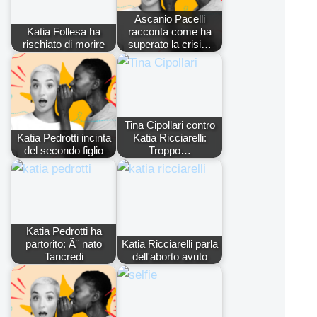
Ascanio Pacelli
Katia Follesa ha
racconta come ha
rischiato di morire
superato la crisi…
Tina Cipollari contro
Katia Pedrotti incinta
Katia Ricciarelli:
del secondo figlio
Troppo…
Katia Pedrotti ha
partorito: Ã¨ nato
Katia Ricciarelli parla
Tancredi
dell'aborto avuto