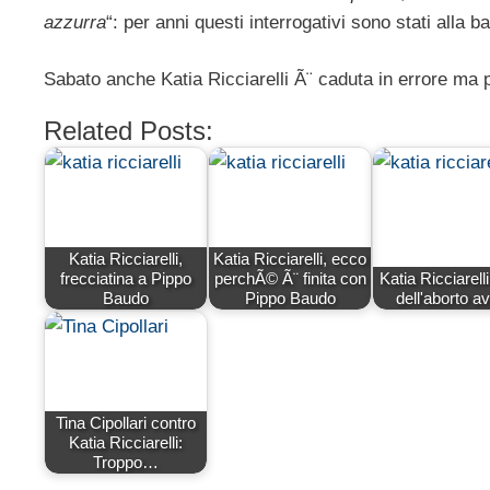
azzurra
“: per anni questi interrogativi sono stati alla b
Sabato anche Katia Ricciarelli Ã¨ caduta in errore ma
Related Posts:
Katia Ricciarelli,
Katia Ricciarelli, ecco
frecciatina a Pippo
perchÃ© Ã¨ finita con
Katia Ricciarelli
Baudo
Pippo Baudo
dell'aborto a
Tina Cipollari contro
Katia Ricciarelli:
Troppo…