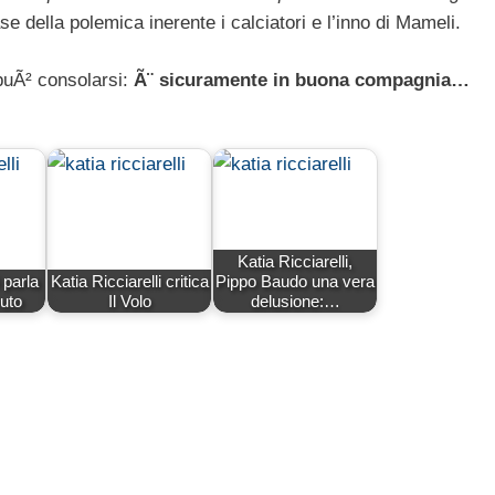
ase della polemica inerente i calciatori e l’inno di Mameli.
 puÃ² consolarsi:
Ã¨ sicuramente in buona compagnia…
Katia Ricciarelli,
 parla
Katia Ricciarelli critica
Pippo Baudo una vera
vuto
Il Volo
delusione:…