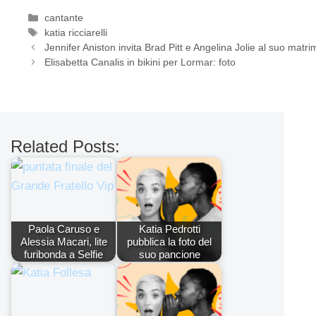
Categorie
cantante
Tag
katia ricciarelli
Jennifer Aniston invita Brad Pitt e Angelina Jolie al suo matr
Elisabetta Canalis in bikini per Lormar: foto
Related Posts:
Paola Caruso e
Katia Pedrotti
Alessia Macari, lite
pubblica la foto del
furibonda a Selfie
suo pancione