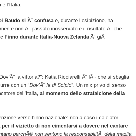
e l’Italia.
oi Baudo si Ã¨ confusa
e, durante l’esibizione, ha
mente non Ã¨ passato inosservato e il risultato Ã¨ che
are l’inno durante Italia-Nuova Zelanda
Ã¨ giÃ
ov’Ã¨ la vittoria?”: Katia Ricciarelli Ã¨ lÃ¬ che si sbaglia
durre con un “
Dov’Ã¨ la di Scipio
“. Un mix privo di senso
tore dell’Italia,
al momento dello strafalcione della
enzione verso l’inno nazionale: non a caso i calciatori
 per il vizietto di non cimentarsi a dovere nel cantare
ntano perchÃ© non sentono la responsabilitÃ della maglia